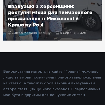
Евакуація з Херсонщини:
доступні місця для тимчасового
проживання в Миколаєві й
Кривому Розі
Автор
Марина Поліщук
8 Серпня, 2026
Використання матеріалів сайту "Гривна" можливе
лише за умови позначення прямого гіперпосилання
на статтю, а також із обов'язковим вказуванням
автора статті (якщо його вказано). Гіперпосилання
має бути відкритим для пошукових систем.