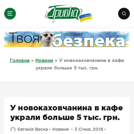
П
е
р
е
Новини півдня України, Херсон,
й
Миколаїв, Одеса, Мелітополь
т
и
д
Головна
»
Новини
»
У новокаховчанина в кафе
о
украли больше 5 тыс. грн.
в
м
і
с
т
У новокаховчанина в кафе
у
украли больше 5 тыс. грн.
Євгенія Весна
Новини
3 Січня, 2018