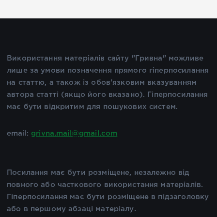
Використання матеріалів сайту "Гривна" можливе
лише за умови позначення прямого гіперпосилання
на статтю, а також із обов'язковим вказуванням
автора статті (якщо його вказано). Гіперпосилання
має бути відкритим для пошукових систем.
email:
grivna.mail@gmail.com
Посилання має бути розміщене, незалежно від
повного або часткового використання матеріалів.
Гіперпосилання має бути розміщене в підзаголовку
або в першому абзаці матеріалу.