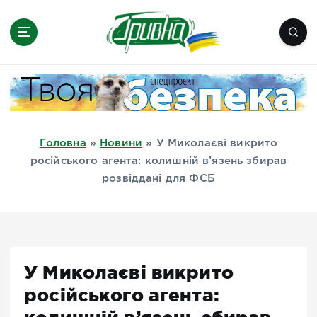
П
е
р
е
Новини півдня України, Херсон,
й
Миколаїв, Одеса, Мелітополь
т
и
д
Головна
»
Новини
»
У Миколаєві викрито
о
російського агента: колишній в’язень збирав
в
розвіддані для ФСБ
м
і
с
т
у
У Миколаєві викрито
російського агента: