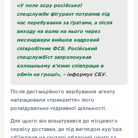
«У поле зору російської
спецслужби фігурант потрапив під
час перебування за ґратами, а після
виходу на волю на нього через
месенджери вийшов кадровий
співробітник ФСБ. Російський
спецслужбіст запропонував
колишньому в’язню співпрацю в
обмін на гроші», –
інформує СБУ.
Після дистанційного вербування агенту
напрацювали «прикриття» його
розвідувально-підривної діяльності.
Для цього він влаштувався до місцевого
сервісу доставки, де під виглядом кур’єра
об’їжджав на скутері обласний центр та