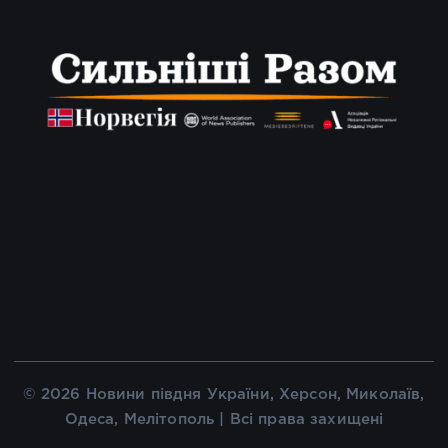
© 2026 Новини півдня України, Херсон, Миколаїв,
Одеса, Мелітополь | Всі права захищені