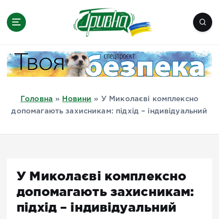
П
е
р
е
Новини півдня України, Херсон,
й
Миколаїв, Одеса, Мелітополь
т
и
д
Головна
»
Новини
»
У Миколаєві комплексно
о
допомагають захисникам: підхід – індивідуальний
в
м
і
с
т
У Миколаєві комплексно
у
допомагають захисникам:
підхід – індивідуальний