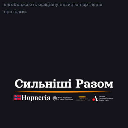
відображають офіційну позицію партнерів
програми.