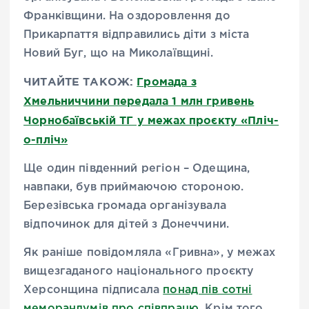
Франківщини. На оздоровлення до
Прикарпаття відправились діти з міста
Новий Буг, що на Миколаївщині.
ЧИТАЙТЕ ТАКОЖ:
Громада з
Хмельниччини передала 1 млн гривень
Чорнобаївській ТГ у межах проєкту «Пліч-
о-пліч»
Ще один південний регіон – Одещина,
навпаки, був приймаючою стороною.
Березівська громада організувала
відпочинок для дітей з Донеччини.
Як раніше повідомляла «Гривна», у межах
вищезгаданого національного проєкту
Херсонщина підписала
понад пів сотні
меморандумів про співпрацю
. Крім того,