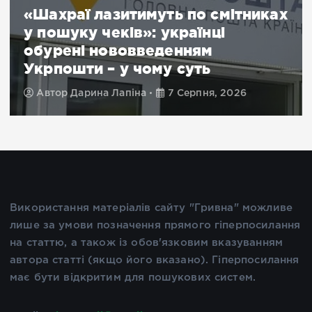
«Шахраї лазитимуть по смітниках
у пошуку чеків»: українці
обурені нововведенням
Укрпошти – у чому суть
Автор
Дарина Лапіна
7 Серпня, 2026
Використання матеріалів сайту "Гривна" можливе
лише за умови позначення прямого гіперпосилання
на статтю, а також із обов'язковим вказуванням
автора статті (якщо його вказано). Гіперпосилання
має бути відкритим для пошукових систем.