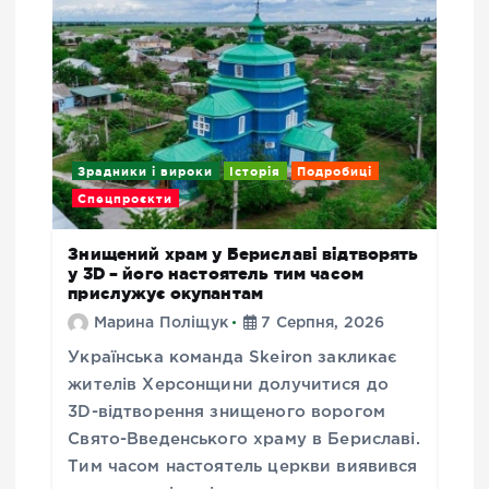
Зрадники і вироки
Історія
Подробиці
Спецпроєкти
Знищений храм у Бериславі відтворять
у 3D – його настоятель тим часом
прислужує окупантам
Марина Поліщук
7 Серпня, 2026
Українська команда Skeiron закликає
жителів Херсонщини долучитися до
3D-відтворення знищеного ворогом
Свято-Введенського храму в Бериславі.
Тим часом настоятель церкви виявився