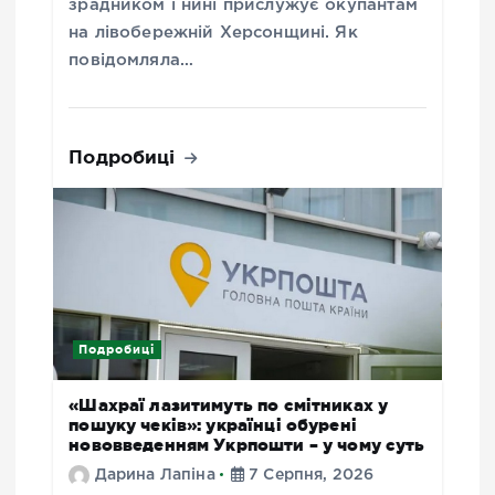
зрадником і нині прислужує окупантам
на лівобережній Херсонщині. Як
повідомляла…
Подробиці
Подробиці
«Шахраї лазитимуть по смітниках у
пошуку чеків»: українці обурені
нововведенням Укрпошти – у чому суть
Дарина Лапіна
7 Серпня, 2026