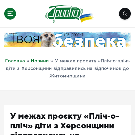
П
е
р
е
Новини півдня України, Херсон,
й
Миколаїв, Одеса, Мелітополь
т
и
д
Головна
»
Новини
»
У межах проєкту «Пліч-о-пліч»
о
діти з Херсонщини відправились на відпочинок до
в
Житомирщини
м
і
с
т
у
У межах проєкту «Пліч-о-
пліч» діти з Херсонщини