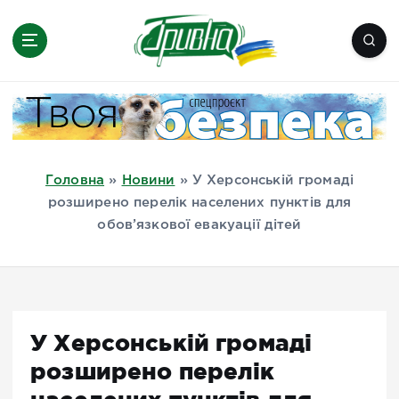
П
е
р
е
Новини півдня України, Херсон,
й
Миколаїв, Одеса, Мелітополь
т
и
д
Головна
»
Новини
»
У Херсонській громаді
о
розширено перелік населених пунктів для
в
обов’язкової евакуації дітей
м
і
с
т
у
У Херсонській громаді
розширено перелік