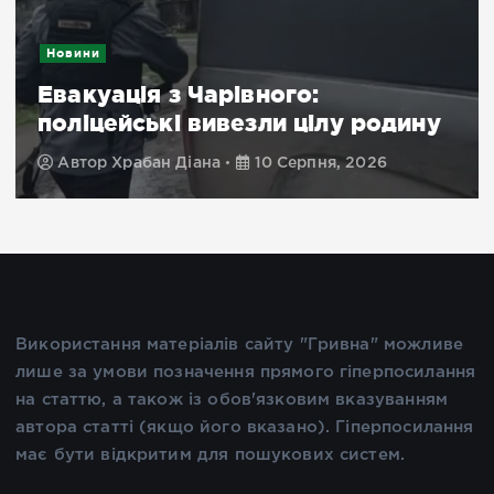
Новини
Евакуація з Чарівного:
поліцейські вивезли цілу родину
Автор
Храбан Діана
10 Серпня, 2026
Використання матеріалів сайту "Гривна" можливе
лише за умови позначення прямого гіперпосилання
на статтю, а також із обов'язковим вказуванням
автора статті (якщо його вказано). Гіперпосилання
має бути відкритим для пошукових систем.