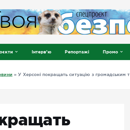
, Мелітополь
оєкти
Інтерв’ю
Репортажі
Промо
овини
»
У Херсоні покращать ситуацію з громадським 
окращать