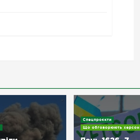
Спецпроєкти
и
Що обговорюють херсон