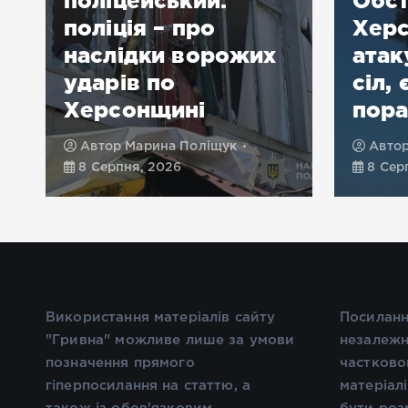
поліцейський:
Обст
поліція – про
Херс
наслідки ворожих
атак
ударів по
сіл, 
Херсонщині
пора
Автор
Марина Поліщук
Авто
8 Серпня, 2026
8 Сер
Використання матеріалів сайту
Посиланн
"Гривна" можливе лише за умови
незалежн
позначення прямого
частково
гіперпосилання на статтю, а
матеріал