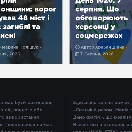
ріли
День 1626. 7
онщини: ворог
серпня. Що
ував 48 міст і
обговорюють
є загиблі та
херсонці у
нені
соцмережах
р
Марина Поліщук
Автор
Храбан Діана
пня, 2026
7 Серпня, 2026
я має бути розміщене,
Здійснено за підтримки
о від повного або
«Сильніші разом: Медіа 
го використання
Демократія», що реалізу
ів. Гіперпосилання має
Всесвітньою асоціацією 