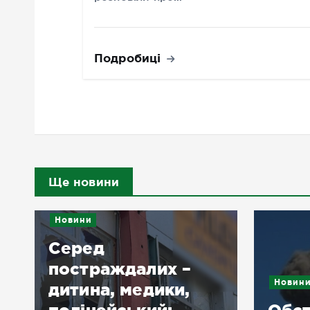
Подробиці
Ще новини
Новини
Серед
постраждалих –
Новин
дитина, медики,