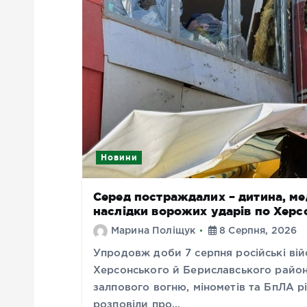
Новини
Серед постраждалих – дитина, мед
наслідки ворожих ударів по Хер
Марина Поліщук
8 Серпня, 2026
Упродовж доби 7 серпня російські вій
Херсонського й Бериславського районі
залпового вогню, мінометів та БпЛА рі
розповіли про…