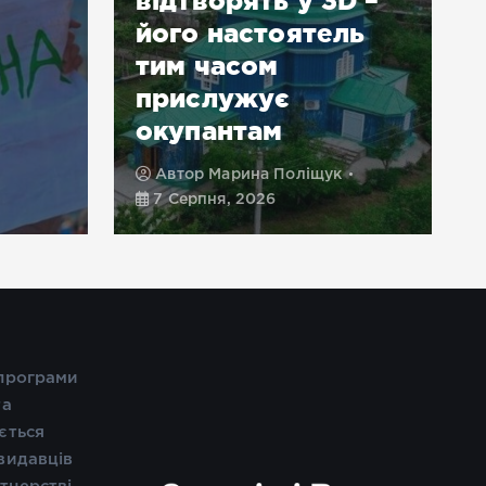
відтворять у 3D –
його настоятель
тим часом
прислужує
окупантам
Автор
Марина Поліщук
7 Серпня, 2026
 програми
та
ється
видавців