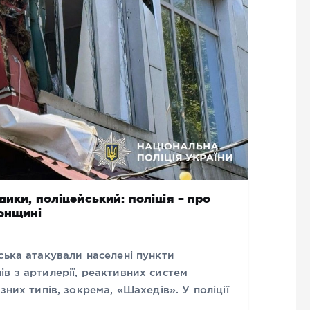
ики, поліцейський: поліція – про
сонщині
ська атакували населені пункти
в з артилерії, реактивних систем
зних типів, зокрема, «Шахедів». У поліції