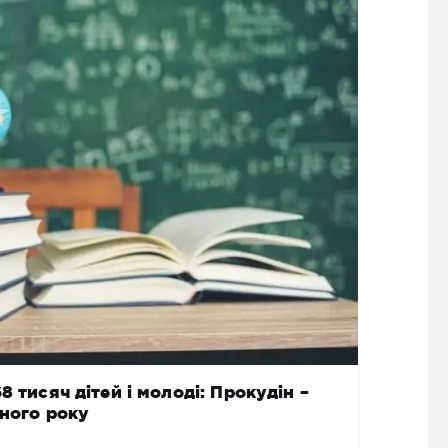
 тисяч дітей і молоді: Прокудін –
ьного року