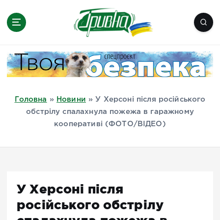
П
е
р
е
Новини півдня України, Херсон,
й
Миколаїв, Одеса, Мелітополь
т
и
д
Головна
»
Новини
»
У Херсоні після російського
о
обстрілу спалахнула пожежа в гаражному
в
кооперативі (ФОТО/ВІДЕО)
м
і
с
т
у
У Херсоні після
російського обстрілу