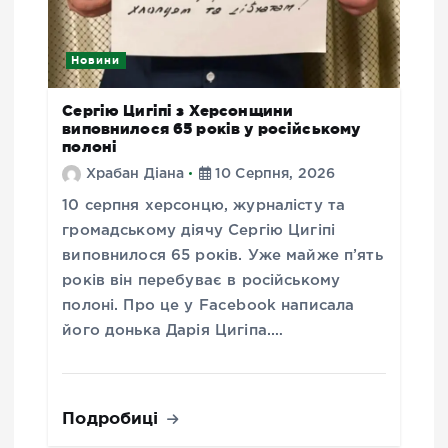
Новини
Сергію Цигіпі з Херсонщини
виповнилося 65 років у російському
полоні
Храбан Діана
10 Серпня, 2026
10 серпня херсонцю, журналісту та
громадському діячу Сергію Цигіпі
виповнилося 65 років. Уже майже п’ять
років він перебуває в російському
полоні. Про це у Facebook написала
його донька Дарія Цигіпа.…
Подробиці