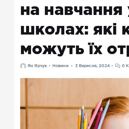
на навчання
школах: які к
можуть їх о
Ян Ярчук
Новини
3 Вересня, 2024
0 К