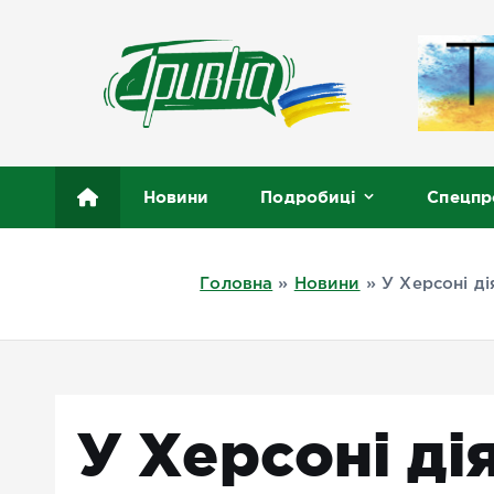
П
е
р
е
й
т
Новини півдня України, Херсон, Миколаїв, Одеса
и
Новини
Подробиці
Спецпр
д
о
в
Головна
»
Новини
»
У Херсоні ді
м
і
с
т
у
У Херсоні ді