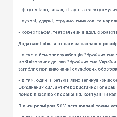
– фортепіано, вокал, гітара та електромузич
– духові, ударні, струнно-смичкові та народ
– хореографія, театральний відділ, образот
Додаткові пільги з плати за навчання розм
– дітям військовослужбовців Збройних сил
мобілізованих до лав Збройних сил України 
загиблих при виконанні службових обовʼязк
– дітям, один із батьків яких загинув (зник 
Обʼєднаних сил, антитерористичної операції
помер внаслідок поранення, контузії чи кал
Пільги розміром 50% встановлені таким ка