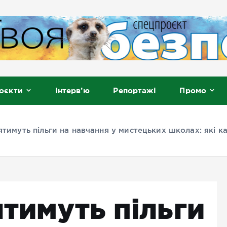
, Мелітополь
оєкти
Інтерв’ю
Репортажі
Промо
ятимуть пільги на навчання у мистецьких школах: які к
ятимуть пільги