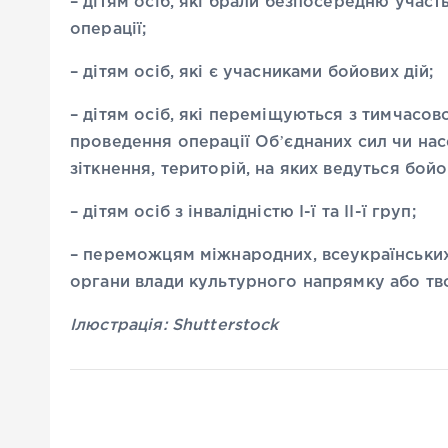
– дітям осіб, які брали безпосередню участ
операції;
– дітям осіб, які є учасниками бойових дій;
– дітям осіб, які переміщуються з тимчасов
проведення операції Обʼєднаних сил чи нас
зіткнення, територій, на яких ведуться бойов
– дітям осіб з інвалідністю І-ї та II-ї груп;
– переможцям міжнародних, всеукраїнських 
органи влади культурного напрямку або тв
Ілюстрація: Shutterstock