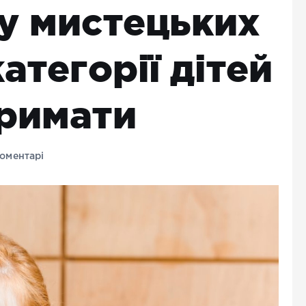
 у мистецьких
атегорії дітей
тримати
оментарі