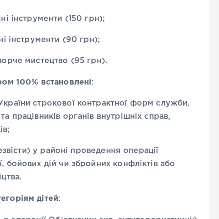
ні інструменти (150 грн);
ні інструменти (90 грн);
ворче мистецтво (95 грн).
іром 100% встановлені:
 України строкової контрактної форм служби,
та працівників органів внутрішніх справ,
ів;
безвісти) у районі проведення операції
, бойових дій чи збройних конфліктів або
іцтва.
тегоріям дітей: