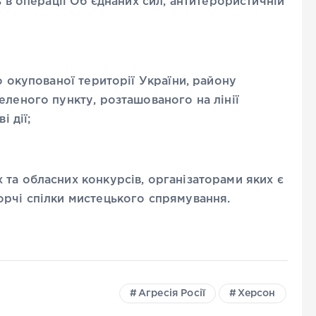
ь в операції Обʼєднаних сил, антитерористичній
о окупованої території України, району
еленого пункту, розташованого на лінії
і дії;
та обласних конкурсів, організаторами яких є
орчі спілки мистецького спрямування.
Агресія Росії
Херсон