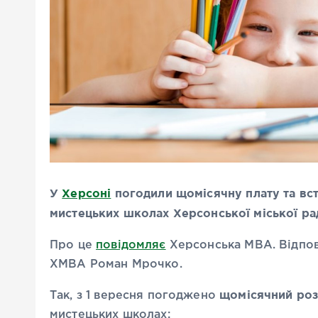
У
Херсоні
погодили щомісячну плату та вст
мистецьких школах Херсонської міської ра
Про це
повідомляє
Херсонська МВА. Відпов
ХМВА Роман Мрочко.
щомісячний роз
Так, з 1 вересня погоджено
мистецьких школах: