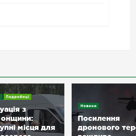
робиці
Новини
я з
ини:
Посилення
 місця для
дронового терору