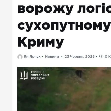
ворожу логі
сухопутному
Криму
Ян Ярчук
Новини
23 Червня, 2026
0 К