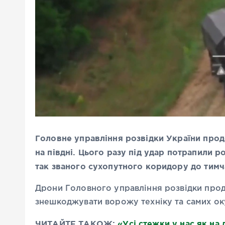
Головне управління розвідки України продо
на півдні. Цього разу під удар потрапили 
так званого сухопутного коридору до тим
Дрони Головного управління розвідки прод
знешкоджувати ворожу техніку та самих оку
ЧИТАЙТЕ ТАКОЖ:
«Усі стежки у нас як на