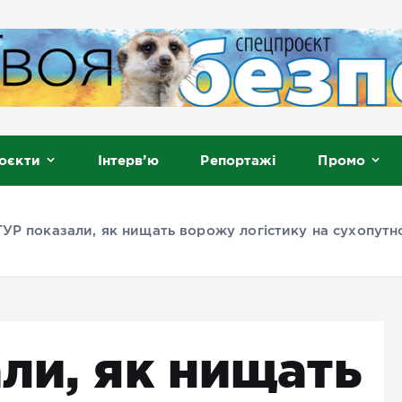
, Мелітополь
оєкти
Інтерв’ю
Репортажі
Промо
ГУР показали, як нищать ворожу логістику на сухопут
ли, як нищать