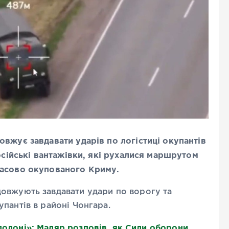
вжує завдавати ударів по логістиці окупантів
російські вантажівки, які рухалися маршрутом
часово окупованого Криму.
овжують завдавати удари по ворогу та
пантів в районі Чонгара.
 долоні»: Мадяр розповів, як Сили оборони