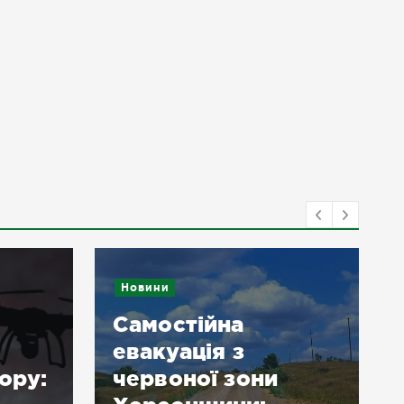
Новини
Самостійна
Новин
евакуація з
:
червоної зони
У Х