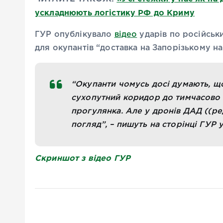
ускладнюють логістику РФ до Криму
ГУР опублікувало
відео
ударів по російськ
для окупантів “доставка на Запорізькому н
“Окупанти чомусь досі думають, що
сухопутний коридор до тимчасово 
прогулянка. Але у дронів ДАД ((ред
погляд”, – пишуть на сторінці ГУР 
Скриншот з відео ГУР