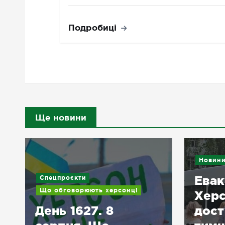
Подробиці
Ще новини
Новини
Под
Евакуаці
Спецпроєкти
Що обговорюють херсонці
Херсонщ
День 1627. 8
доступні