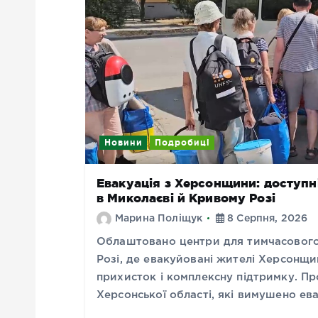
Новини
Подробиці
Евакуація з Херсонщини: доступн
в Миколаєві й Кривому Розі
Марина Поліщук
8 Серпня, 2026
Облаштовано центри для тимчасового
Розі, де евакуйовані жителі Херсонщ
прихисток і комплексну підтримку. Пр
Херсонської області, які вимушено е