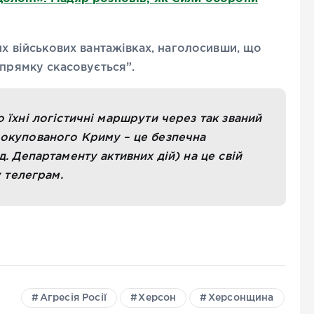
их військових вантажівках, наголосивши, що
апрямку скасовується”.
 їхні логістичні маршрути через так званий
окупованого Криму – це безпечна
. Департаменту активних дій) на це свій
у телеграм.
Агресія Росії
Херсон
Херсонщина