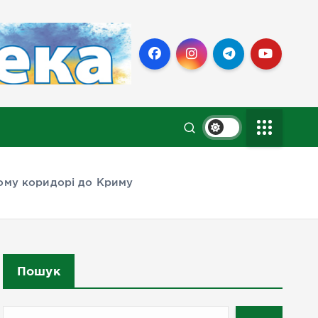
ному коридорі до Криму
Пошук