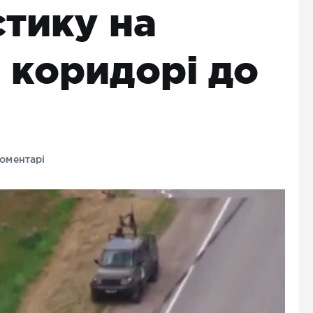
стику на
 коридорі до
оментарі