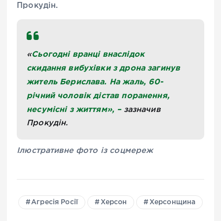
Прокудін.
Сьогодні вранці внаслідок
«
скидання вибухівки з дрона загинув
житель Берислава. На жаль, 60-
річний чоловік дістав поранення,
несумісні з життям
»
, –
зазначив
Прокудін.
Ілюстративне фото із соцмереж
Агресія Росії
Херсон
Херсонщина