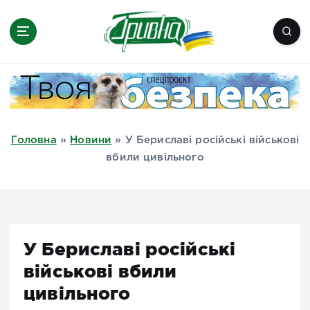
П
е
р
е
Новини півдня України, Херсон,
й
Миколаїв, Одеса, Мелітополь
т
и
д
Головна
»
Новини
»
У Бериславі російські військові
о
вбили цивільного
в
м
і
с
т
У Бериславі російські
у
військові вбили
цивільного