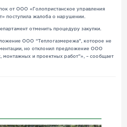
упок от ООО «Голопристанское управления
т» поступила жалоба о нарушении.
епартамент отменить процедуру закупки.
дложение ООО “Теплогазмережа”, которое не
ументации, но отклонил предложение ООО
, монтажных и проектных работ”», – сообщает