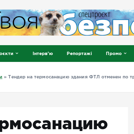
, Мелітополь
оєкти
Інтерв’ю
Репортажі
Промо
и
»
Тендер на термосанацию здания ФТЛ отменен по 
ермосанацию