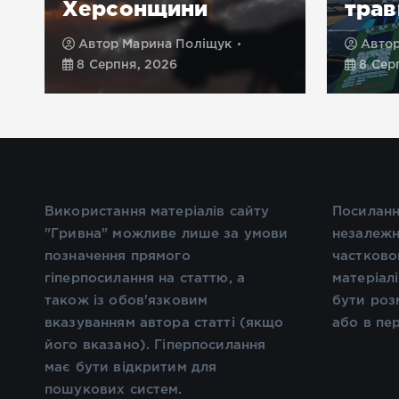
Херсонщини
трав
Автор
Марина Поліщук
Авто
8 Серпня, 2026
8 Сер
Використання матеріалів сайту
Посиланн
"Гривна" можливе лише за умови
незалежн
позначення прямого
частково
гіперпосилання на статтю, а
матеріал
також із обов'язковим
бути роз
вказуванням автора статті (якщо
або в пе
його вказано). Гіперпосилання
має бути відкритим для
пошукових систем.