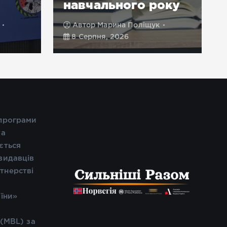
навчального року
Автор
Марина Поліщук
8 Серпня, 2026
 програми
та
ється
видавців
тнерстві
і
аїни»
 (MBL) за