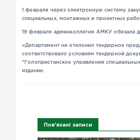
1 февраля через электронную систему зак
специальных, монтажных и проектных рабо
19 февраля админколлегия АМКУ обязала д
«Департамент не отклонил тендерное пре
соответствовало условиям тендерной док
“Голопристанское управления специальных
издание.
Пов'язані записи