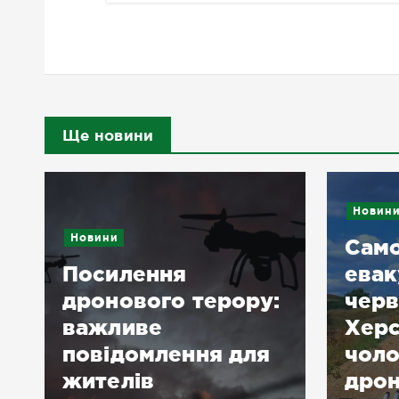
Ще новини
Новин
Новини
Само
Посилення
евак
дронового терору:
черв
важливе
Хер
повідомлення для
чоло
жителів
дрон