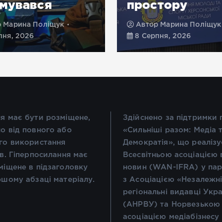
мувався
простору
р
Марина Поліщук
Автор
Марина Поліщук
пня, 2026
8 Серпня, 2026
я має бути розміщене,
Здійснено за підтримки
о від повного або
«Сильніші разом: Медіа 
го використання
Демократія», що реалізу
ів. Гіперпосилання має
Всесвітньою асоціацією 
міщене в підзаголовку
новин (WAN-IFRA) у пар
ршому абзаці матеріалу.
з Асоціацією «Незалежн
регіональні видавці Укр
(АНРВУ) та Норвезькою
асоціацією медіабізнесу