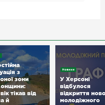
и
стійна
Новини
уація з
оної зони
У Херсоні
сонщини:
відбулося
вік тікав від
відкриття нов
а й
молодіжного