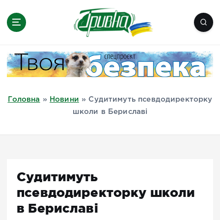
П
е
р
е
Новини півдня України, Херсон,
й
Миколаїв, Одеса, Мелітополь
т
и
д
Головна
»
Новини
»
Судитимуть псевдодиректорку
о
школи в Бериславі
в
м
і
с
т
Судитимуть
у
псевдодиректорку школи
в Бериславі