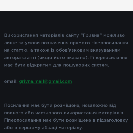
Використання матеріалів сайту "Гривна" можливе
лише за умови позначення прямого гіперпосилання
на статтю, а також із обов'язковим вказуванням
автора статті (якщо його вказано). Гіперпосилання
має бути відкритим для пошукових систем.
email:
grivna.mail@gmail.com
Посилання має бути розміщене, незалежно від
повного або часткового використання матеріалів.
Гіперпосилання має бути розміщене в підзаголовку
або в першому абзаці матеріалу.