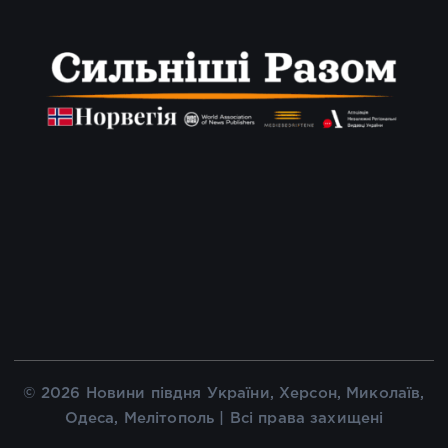
© 2026 Новини півдня України, Херсон, Миколаїв,
Одеса, Мелітополь | Всі права захищені