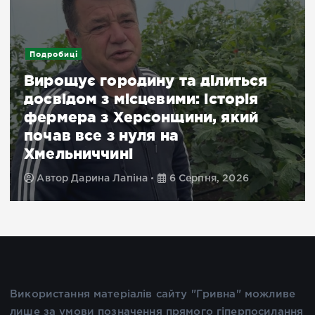
Подробиці
Вирощує городину та ділиться
досвідом з місцевими: історія
фермера з Херсонщини, який
почав все з нуля на
Хмельниччині
Автор
Дарина Лапіна
6 Серпня, 2026
Використання матеріалів сайту "Гривна" можливе
лише за умови позначення прямого гіперпосилання