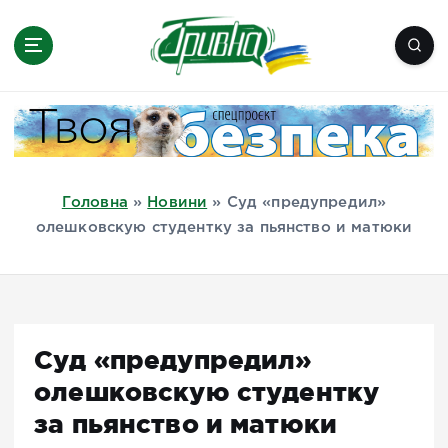
П
е
р
е
Новини півдня України, Херсон,
й
Миколаїв, Одеса, Мелітополь
т
и
д
Головна
»
Новини
»
Суд «предупредил»
о
олешковскую студентку за пьянство и матюки
в
м
і
с
т
Суд «предупредил»
у
олешковскую студентку
за пьянство и матюки