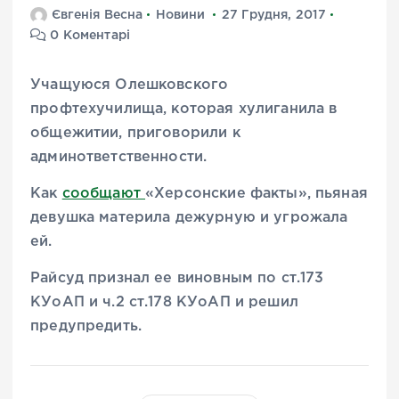
Євгенія Весна
Новини
27 Грудня, 2017
0 Коментарі
Учащуюся Олешковского
профтехучилища, которая хулиганила в
общежитии, приговорили к
админответственности.
Как
сообщают
«Херсонские факты», пьяная
девушка материла дежурную и угрожала
ей.
Райсуд признал ее виновным по ст.173
КУоАП и ч.2 ст.178 КУоАП и решил
предупредить.