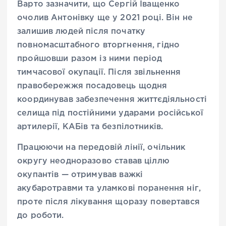
Варто зазначити, що Сергій Іващенко
очолив Антонівку ще у 2021 році. Він не
залишив людей після початку
повномасштабного вторгнення, гідно
пройшовши разом із ними період
тимчасової окупації. Після звільнення
правобережжя посадовець щодня
координував забезпечення життєдіяльності
селища під постійними ударами російської
артилерії, КАБів та безпілотників.
Працюючи на передовій лінії, очільник
округу неодноразово ставав ціллю
окупантів — отримував важкі
акубаротравми та уламкові поранення ніг,
проте після лікування щоразу повертався
до роботи.