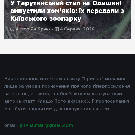
У Тарутинський степ на Одещині
випустили хом’яків: їх передали з
Київського зоопарку
Автор
Ян Ярчук
4 Серпня, 2026
Використання матеріалів сайту "Гривна" можливе
лише за умови позначення прямого гіперпосилання
на статтю, а також із обов'язковим вказуванням
автора статті (якщо його вказано). Гіперпосилання
має бути відкритим для пошукових систем.
email:
grivna.mail@gmail.com