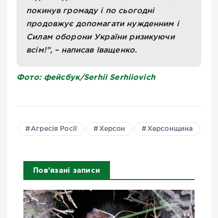
покинув громаду і по сьогодні
продовжує допомагати нужденним і
Силам оборони України ризикуючи
всім!”, – написав Іващенко.
Фото: фейсбук/Serhii Serhiiovich
Агресія Росії
Херсон
Херсонщина
Пов'язані записи