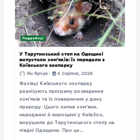
Подробиці
У Тарутинський степ на Одещині
випустили хом’яків: їх передали з
Київського зоопарку
Ян Ярчук
4 Серпня, 2026
Фахівці Київського зоопарку
реалізують програму розведення
хом’яків та їх повернення у дику
природу. Цього липня хом’яки,
народжені й вирощені у КиївЗоо,
вирушили до Тарутинського степу на
півдні Одещини. Про це…