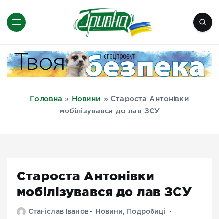
П
е
р
е
Новини півдня України, Херсон,
й
Миколаїв, Одеса, Мелітополь
т
и
д
Головна
»
Новини
»
Староста Антонівки
о
мобілізувався до лав ЗСУ
в
м
і
с
т
Староста Антонівки
у
мобілізувався до лав ЗСУ
Станіслав Іванов
Новини
,
Подробиці