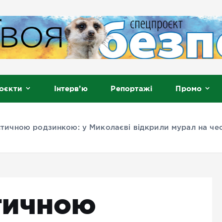
, Мелітополь
оєкти
Інтерв’ю
Репортажі
Промо
тичною родзинкою: у Миколаєві відкрили мурал на чес
тичною