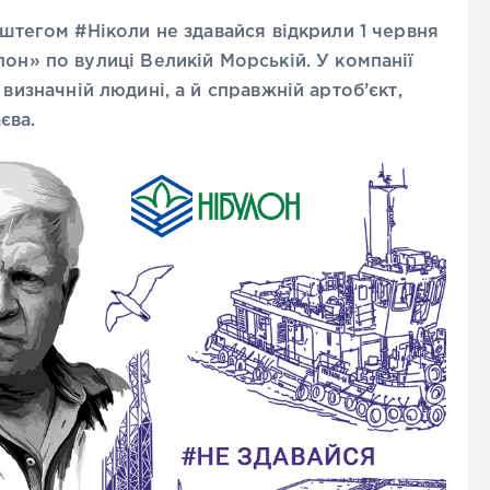
ештегом #Ніколи не здавайся відкрили 1 червня
лон» по вулиці Великій Морській. У компанії
 визначній людині, а й справжній артоб’єкт,
єва.