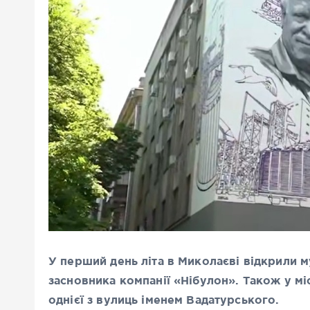
У перший день літа в Миколаєві відкрили 
засновника компанії «Нібулон». Також у мі
однієї з вулиць іменем Вадатурського.