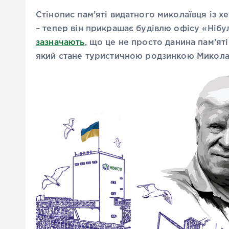
Стінопис пам’яті видатного миколаївця із х
– тепер він прикрашає будівлю офісу «Нібу
зазначають
, що це не просто данина пам’яті
який стане туристичною родзинкою Микола