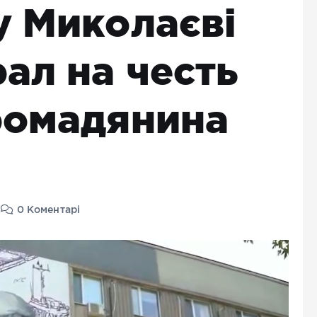
у Миколаєві
ал на честь
ромадянина
0 Коментарі