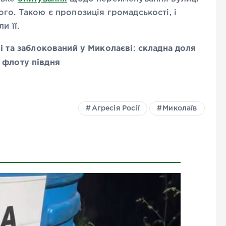
го. Такою є пропозиція громадськості, і
и її.
та заблокований у Миколаєві: складна доля
 флоту півдня
Агресія Росії
Миколаїв