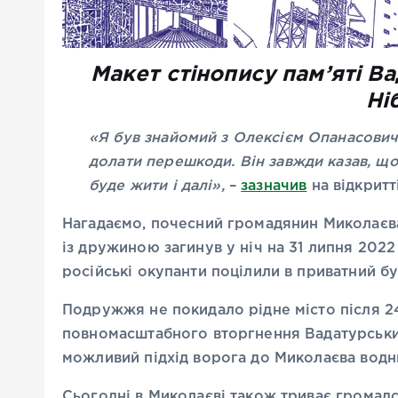
Макет стінопису пам’яті В
Ні
«Я був знайомий з Олексієм Опанасовиче
долати перешкоди. Він завжди казав, що
буде жити і далі»,
–
зазначив
на відкритт
Нагадаємо, почесний громадянин Миколаєва
із дружиною загинув у ніч на 31 липня 202
російські окупанти поцілили в приватний бу
Подружжя не покидало рідне місто після 24
повномасштабного вторгнення Вадатурський
можливий підхід ворога до Миколаєва вод
Сьогодні в Миколаєві також триває громад