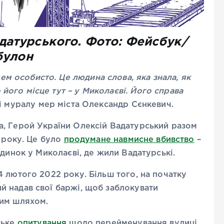
адатурського. Фото: Фейсбук/
булон
м особисто. Це людина слова, яка знала, як
 його місце тут – у Миколаєві. Його справа
і муралу мер міста Олександр Сєнкевич.
, Герой України Олексій Вадатурський разом
2 року. Це було
продумане навмисне вбивство
–
динок у Миколаєві, де жили Вадатурські.
 лютого 2022 року. Більш того, на початку
 надав свої баржі, щоб заблокувати
ним шляхом.
ське
опитування
щодо перейменування вулиці