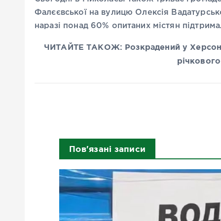
Фалєєвської на вулицю Олексія Вадатурсько
наразі понад 60% опитаних містян підтримал
ЧИТАЙТЕ ТАКОЖ: Розкрадений у Херсоні 
річкового
Пов'язані записи