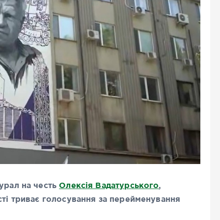
мурал на честь
Олексія Вадатурського
,
сті триває голосування за перейменування