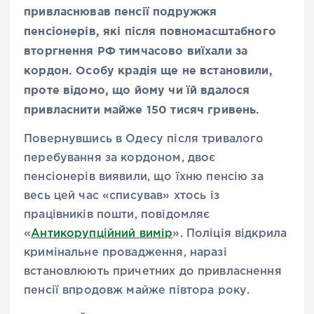
привласнював пенсії подружжя
пенсіонерів, які після повномасштабного
вторгнення РФ тимчасово виїхали за
кордон. Особу крадія ще не встановили,
проте відомо, що йому чи їй вдалося
привласнити майже 150 тисяч гривень.
Повернувшись в Одесу після тривалого
перебування за кордоном, двоє
пенсіонерів виявили, що їхню пенсію за
весь цей час «списував» хтось із
працівників пошти, повідомляє
«
Антикорупційний вимір
». Поліція відкрила
кримінальне провадження, наразі
встановлюють причетних до привласнення
пенсії впродовж майже півтора року.