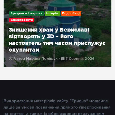
Зрадники і вироки
Історія
Подробиці
Спецпроєкти
Знищений храм у Бериславі
відтворять у 3D – його
настоятель тим часом прислужує
окупантам
Автор
Марина Поліщук
7 Серпня, 2026
Використання матеріалів сайту "Гривна" можливе
лише за умови позначення прямого гіперпосилання
на статтю, а також із обов'язковим вказуванням