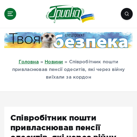
П
е
р
е
Новини півдня України, Херсон,
й
Миколаїв, Одеса, Мелітополь
т
и
д
Головна
»
Новини
»
Співробітник пошти
о
привласнював пенсії одеситів, які через війну
в
виїхали за кордон
м
і
с
т
у
Співробітник пошти
привласнював пенсії