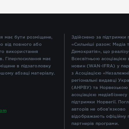
я має бути розміщене,
Здійснено за підтримки
о від повного або
«Сильніші разом: Медіа 
го використання
Демократія», що реалізу
ів. Гіперпосилання має
Всесвітньою асоціацією 
міщене в підзаголовку
новин (WAN-IFRA) у пар
ршому абзаці матеріалу.
з Асоціацією «Незалежн
регіональні видавці Укр
(АНРВУ) та Норвезькою
асоціацією медіабізнесу
підтримки Норвегії. Пог
авторів не обов’язково
com
відображають офіційну 
партнерів програми.