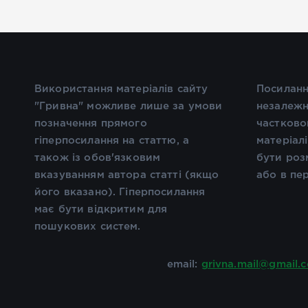
Використання матеріалів сайту
Посиланн
"Гривна" можливе лише за умови
незалежн
позначення прямого
частково
гіперпосилання на статтю, а
матеріал
також із обов'язковим
бути роз
вказуванням автора статті (якщо
або в пе
його вказано). Гіперпосилання
має бути відкритим для
пошукових систем.
email:
grivna.mail@gmail.