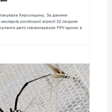
 атакувала Херсонщину. За даними
наслідків російської агресії 22 людини
упанти двічі спрямовували FPV-дрони в