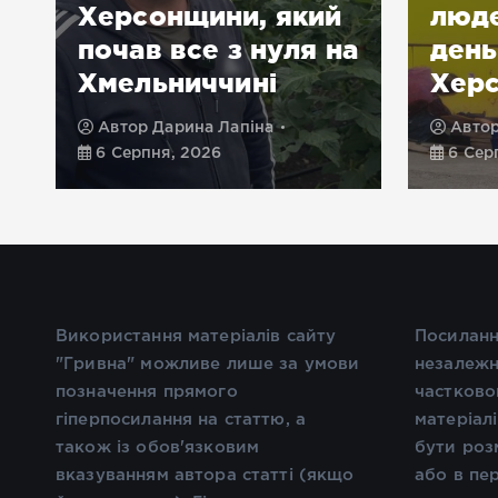
Херсонщини, який
люде
почав все з нуля на
день
Хмельниччині
Хер
Автор
Дарина Лапіна
Авто
6 Серпня, 2026
6 Сер
Використання матеріалів сайту
Посиланн
"Гривна" можливе лише за умови
незалежн
позначення прямого
частково
гіперпосилання на статтю, а
матеріал
також із обов'язковим
бути роз
вказуванням автора статті (якщо
або в пе