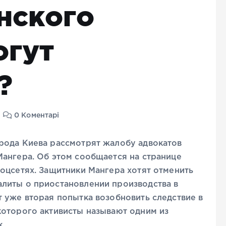
нского
огут
?
0 Коментарі
рода Киева рассмотрят жалобу адвокатов
Мангера. Об этом сообщается на странице
оцсетях. Защитники Мангера хотят отменить
литы о приостановлении производства в
 уже вторая попытка возобновить следствие в
которого активисты называют одним из
к.