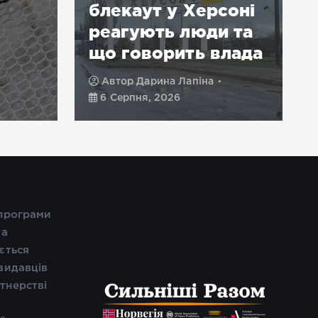
блекаут у Херсоні
реагують люди та
що говорить влада
Автор
Дарина Лапіна
6 Серпня, 2026
 програми
та
ється
видавців
тнерстві
і