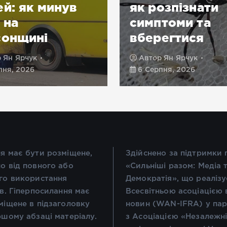
й: як минув
як розпізнати
 на
симптоми та
сонщині
вберегтися
р
Ян Ярчук
Автор
Ян Ярчук
пня, 2026
6 Серпня, 2026
я має бути розміщене,
Здійснено за підтримки
о від повного або
«Сильніші разом: Медіа 
го використання
Демократія», що реалізу
ів. Гіперпосилання має
Всесвітньою асоціацією 
міщене в підзаголовку
новин (WAN-IFRA) у пар
ршому абзаці матеріалу.
з Асоціацією «Незалежн