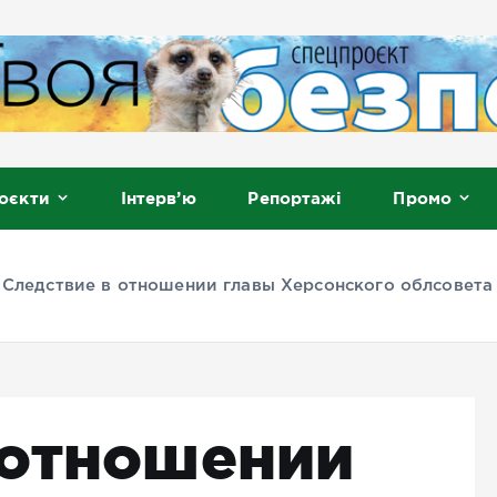
, Мелітополь
оєкти
Інтерв’ю
Репортажі
Промо
»
Следствие в отношении главы Херсонского облсовета
 отношении