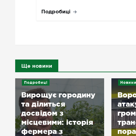
Подробиці
Ще новини
Подробиці
Новин
Вирощує городину
Воро
та ділиться
атак
досвідом з
гром
місцевими: історія
тран
фермера з
пора