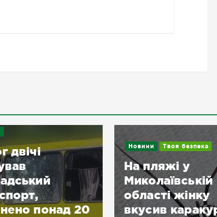
и
Новини
Твоя безпека
г двічі
ував
На пляжі у
адський
Миколаївській
спорт,
області жінку
нено понад 20
вкусив караку