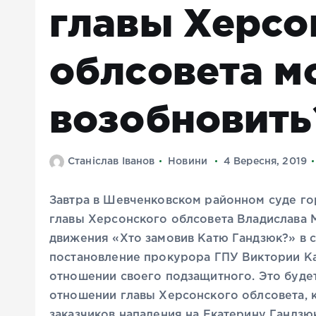
главы Херсо
облсовета м
возобновить
Станіслав Іванов
Новини
4 Вересня, 2019
Завтра в Шевченковском районном суде го
главы Херсонского облсовета Владислава 
движения «Хто замовив Катю Гандзюк?» в с
постановление прокурора ГПУ Виктории Ка
отношении своего подзащитного. Это будет
отношении главы Херсонского облсовета, 
заказчиков нападения на Екатерину Гандзю