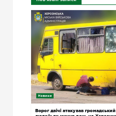
Новини
Ворог двічі атакував громадськи
людей: як минув день на Херсонщ