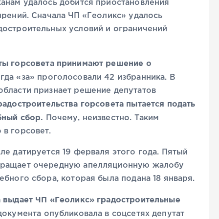
жанам удалось добится приостановления
прений. Сначала ЧП «Геоликс» удалось
достроительных условий и ограничений
ты горсовета принимают решение о
гда «за» проголосовали 42 избранника. В
области признает решение депутатов
радостроительства горсовета пытается подать
бный сбор.
Почему, неизвестно. Таким
 в горсовет.
ле датируется 19 ферваля этого года. Пятый
вращает очередную апелляционную жалобу
ебного сбора, которая была подана 18 января.
а выдает ЧП «Геоликс» градостроительные
окумента опубликовала в соцсетях депутат