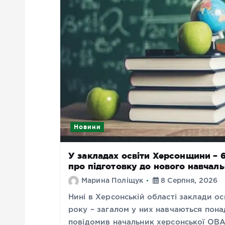
Новини
У закладах освіти Херсонщини – 68
про підготовку до нового навчал
Марина Поліщук
8 Серпня, 2026
Нині в Херсонській області заклади о
року – загалом у них навчаються понад
повідомив начальник херсонської ОВ