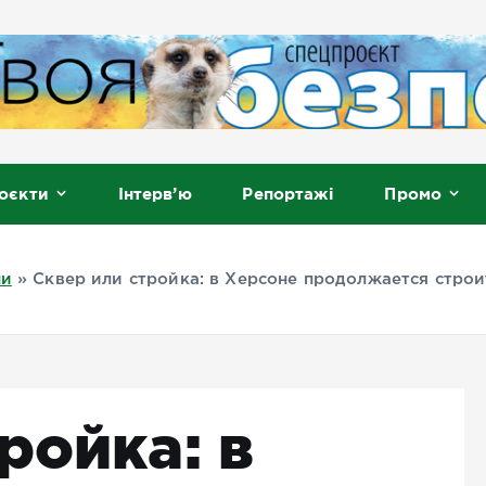
, Мелітополь
оєкти
Інтерв’ю
Репортажі
Промо
ни
»
Сквер или стройка: в Херсоне продолжается стро
ройка: в