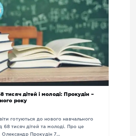
 тисяч дітей і молоді: Прокудін –
ьного року
світи готуються до нового навчального
 68 тисяч дітей та молоді. Про це
А Олександр Прокудін 7…