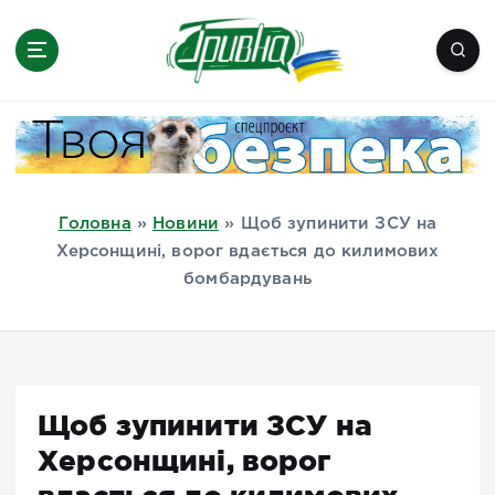
П
е
р
е
Новини півдня України, Херсон,
й
Миколаїв, Одеса, Мелітополь
т
и
д
Головна
»
Новини
»
Щоб зупинити ЗСУ на
о
Херсонщині, ворог вдається до килимових
в
бомбардувань
м
і
с
т
у
Щоб зупинити ЗСУ на
Херсонщині, ворог