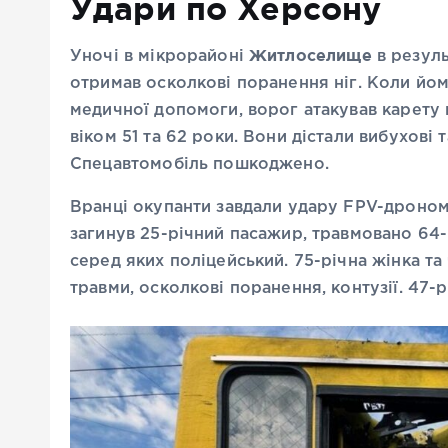
Удари по Херсону
Житлоселище
Уночі в мікрорайоні
в резуль
отримав осколкові поранення ніг. Коли йо
медичної допомоги, ворог атакував карету
віком 51 та 62 роки. Вони дістали вибухові 
Спецавтомобіль пошкоджено.
Вранці окупанти завдали удару FPV-дроном
загинув 25-річний пасажир, травмовано 64-
серед яких поліцейський. 75-річна жінка та
травми, осколкові поранення, контузії. 47-