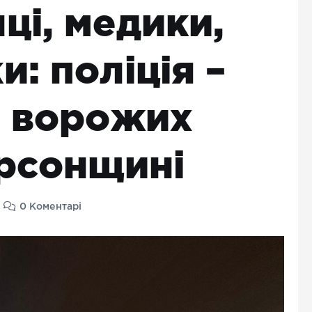
ці, медики,
: поліція –
и ворожих
ерсонщині
0 Коментарі