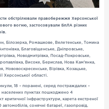
исти обстрілювали правобережжя Херсонської
лпового вогню, застосовували БпЛА різних
рів.
он, Білозерка, Ромашкове, Велетенське, Томина
 Антонівка, Благовіщенське, Дніпровське,
Петрівка, Новодмитрівка, Посад-Покровське,
тропавлівка, Високе, Берислав, Нова Кам’янка,
я, Нововоскресенське, Вірівка, Козацьке,
ції Херсонської області.
инули, 18 – поранені, серед постраждалих –
 у населених пунктах пошкоджено 4
єкт критичної інфраструктури, карета екстреної
 автомобілів, сонячні батареї, газопровід.