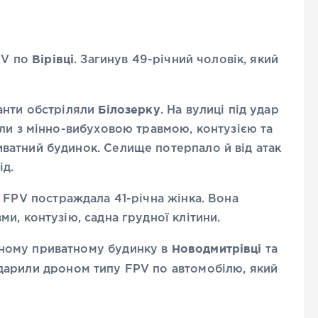
Вірівці
PV по
. Загинув 49-річний чоловік, який
Білозерку
анти обстріляли
. На вулиці під удар
ли з мінно-вибуховою травмою, контузією та
атний будинок. Селище потерпало й від атак
ід.
 FPV постраждала 41-річна жінка. Вона
и, контузію, садна грудної клітини.
Новодмитрівці
ному приватному будинку в
та
дарили дроном типу FPV по автомобілю, який