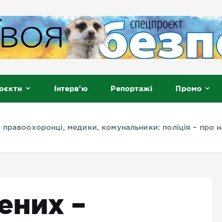
, Мелітополь
оєкти
Інтерв’ю
Репортажі
Промо
 правоохоронці, медики, комунальники: поліція – про 
ених –