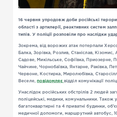
16 червня упродовж доби російські терор
області з артилерії, реактивних систем за
типів. У поліції розповіли про наслідки уда
Зокрема, від ворожих атак потерпали Херс
Балка, Зорівка, Розлив, Станіслав, Кізомис,
Садове, Микільське, Софіївка, Приозерне, 
Чайчине, Чорнобаївка, Янтарне, Раківка, Пе
Червоне, Костирка, Миролюбівка, Старосілл
Веселе,
повідомляє
відділ комунікації полі
Унаслідок російських обстрілів 2 людей заг
поліцейські, медики, комунальники. Також
багатоквартирні та 4 приватні будинки, об’
медичної допомоги, маршрутний автобус, 10