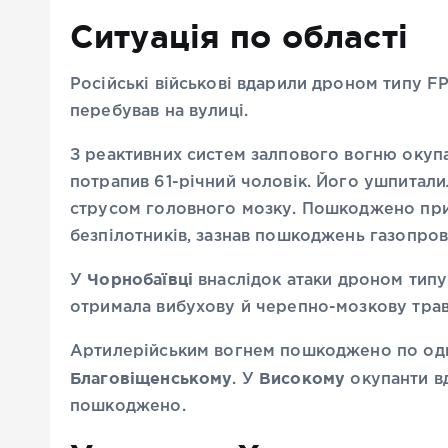
Ситуація по області
Російські військові вдарили дроном типу F
перебував на вулиці.
З реактивних систем залпового вогню окуп
потрапив 61-річний чоловік. Його ушпитали
струсом головного мозку. Пошкоджено прив
безпілотників, зазнав пошкоджень газопров
Чорнобаївці
У
внаслідок атаки дроном типу
отримала вибухову й черепно-мозкову травм
Артилерійським вогнем пошкоджено по од
Благовіщенському
Високому
. У
окупанти в
пошкоджено.