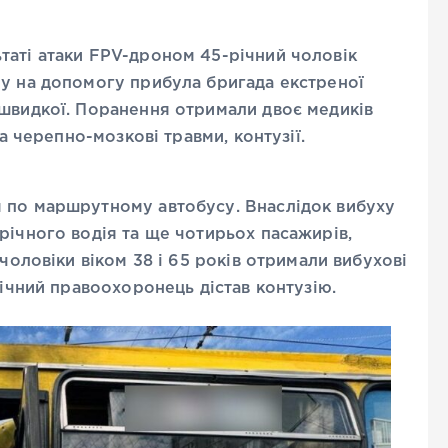
таті атаки FPV-дроном 45-річний чоловік
му на допомогу прибула бригада екстреної
 швидкої. Поранення отримали двоє медиків
та черепно-мозкові травми, контузії.
 по маршрутному автобусу. Внаслідок вибуху
річного водія та ще чотирьох пасажирів,
 чоловіки віком 38 і 65 років отримали вибухові
річний правоохоронець дістав контузію.