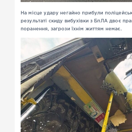
На місце удару негайно прибули поліцейські
результаті скиду вибухівки з БпЛА двоє пр
поранення, загрози їхнім життям немає.