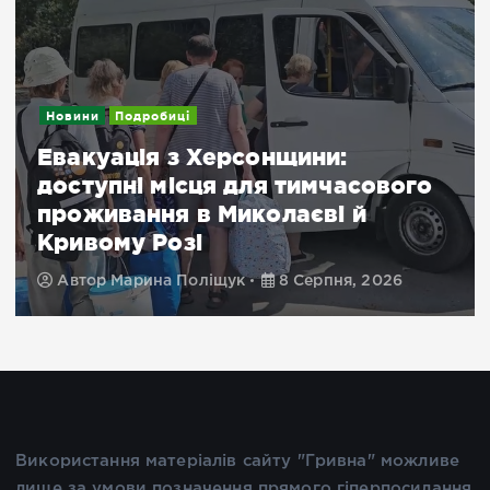
Новини
Подробиці
Евакуація з Херсонщини:
доступні місця для тимчасового
проживання в Миколаєві й
Кривому Розі
Автор
Марина Поліщук
8 Серпня, 2026
Використання матеріалів сайту "Гривна" можливе
лише за умови позначення прямого гіперпосилання