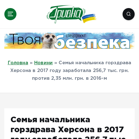
П
е
р
е
Новини півдня України, Херсон,
й
Миколаїв, Одеса, Мелітополь
т
и
д
Головна
»
Новини
»
Семья начальника горздрава
о
Херсона в 2017 году заработала 256,7 тыс. грн.
в
против 2,35 млн. грн. в 2016-м
м
і
с
т
у
Семья начальника
горздрава Херсона в 2017