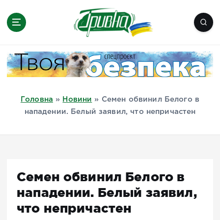
П
е
р
е
Новини півдня України, Херсон,
й
Миколаїв, Одеса, Мелітополь
т
и
д
Головна
»
Новини
»
Семен обвинил Белого в
о
нападении. Белый заявил, что непричастен
в
м
і
с
т
Семен обвинил Белого в
у
нападении. Белый заявил,
что непричастен