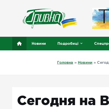
П
е
р
е
й
т
Новини півдня України, Херсон, Миколаїв, Одеса
и
Новини
Подробиці
Спецпр
д
о
в
Головна
»
Новини
»
Сегод
м
і
с
т
у
Сегодня на 