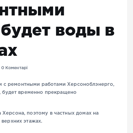
онтными
 будет воды в
ах
0 Коментарі
язи с ремонтными работами Херсоноблэнерго,
4, будет временно прекращено
 Херсона, поэтому в частных домах на
 верхних этажах.