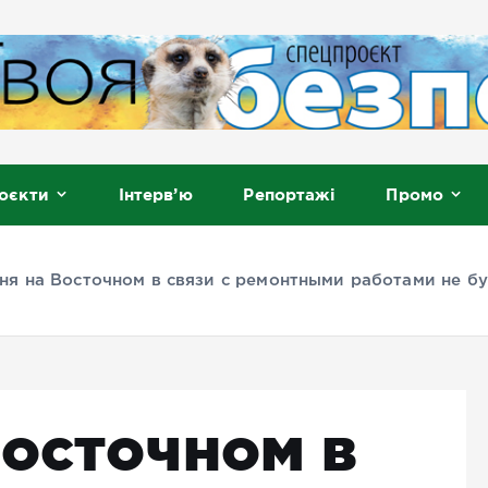
, Мелітополь
оєкти
Інтерв’ю
Репортажі
Промо
ня на Восточном в связи с ремонтными работами не б
Восточном в