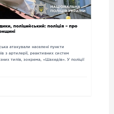
ики, поліцейський: поліція – про
сонщині
ська атакували населені пункти
в з артилерії, реактивних систем
зних типів, зокрема, «Шахедів». У поліції