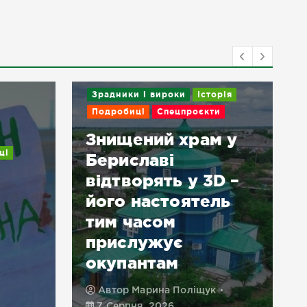
Зрадники і вироки
Історія
Подробиці
Спецпроєкти
Знищений храм у
ці
Бериславі
відтворять у 3D –
його настоятель
тим часом
прислужує
окупантам
Автор
Марина Поліщук
7 Серпня, 2026