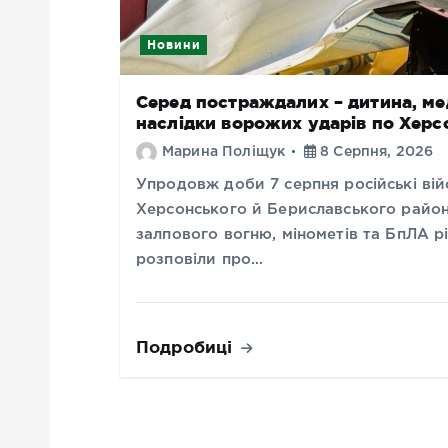
Новини
Серед постраждалих – дитина, мед
наслідки ворожих ударів по Хер
Марина Поліщук
8 Серпня, 2026
Упродовж доби 7 серпня російські вій
Херсонського й Бериславського районі
залпового вогню, мінометів та БпЛА рі
розповіли про…
Подробиці