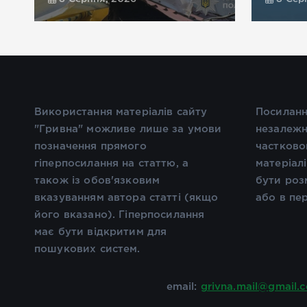
Використання матеріалів сайту
Посиланн
"Гривна" можливе лише за умови
незалежн
позначення прямого
частково
гіперпосилання на статтю, а
матеріал
також із обов'язковим
бути роз
вказуванням автора статті (якщо
або в пе
його вказано). Гіперпосилання
має бути відкритим для
пошукових систем.
email:
grivna.mail@gmail.