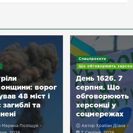
Спецпроєкти
и
Що обговорюють херсон
ріли
День 1626. 7
онщини: ворог
серпня. Що
ував 48 міст і
обговорюють
є загиблі та
херсонці у
нені
соцмережах
р
Марина Поліщук
Автор
Храбан Діана
пня, 2026
7 Серпня, 2026