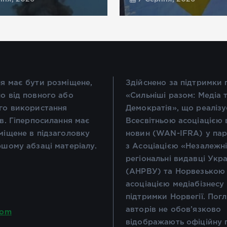
я має бути розміщене,
Здійснено за підтримки
о від повного або
«Сильніші разом: Медіа 
го використання
Демократія», що реалізу
ів. Гіперпосилання має
Всесвітньою асоціацією 
міщене в підзаголовку
новин (WAN-IFRA) у пар
ршому абзаці матеріалу.
з Асоціацією «Незалежн
регіональні видавці Укр
(АНРВУ) та Норвезькою
асоціацією медіабізнесу
підтримки Норвегії. Пог
авторів не обов’язково
com
відображають офіційну 