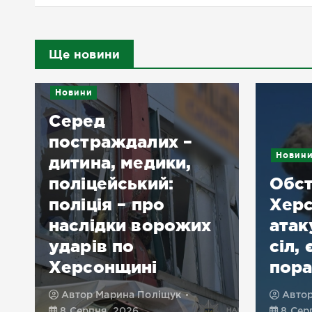
Ще новини
Новини
Серед
постраждалих –
Новин
дитина, медики,
поліцейський:
Обст
поліція – про
Херс
наслідки ворожих
атак
ударів по
сіл, 
Херсонщині
пора
Автор
Марина Поліщук
Авто
8 Серпня, 2026
8 Сер