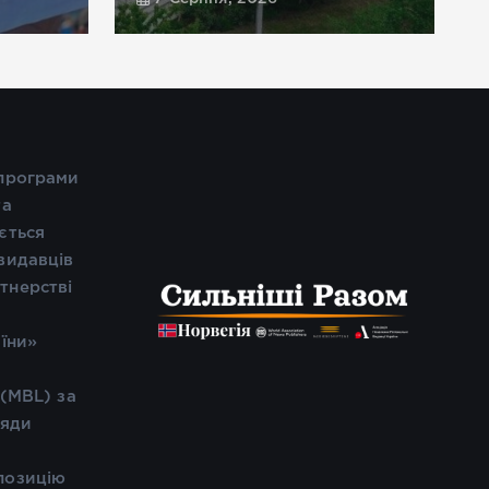
 програми
та
ється
видавців
тнерстві
і
аїни»
 (MBL) за
ляди
позицію