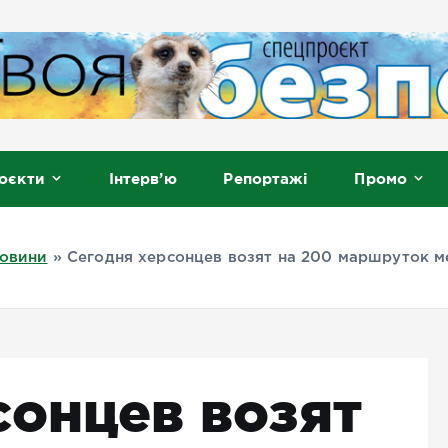
, Мелітополь
оєкти
Інтерв’ю
Репортажі
Промо
овини
»
Сегодня херсонцев возят на 200 маршруток м
сонцев возят