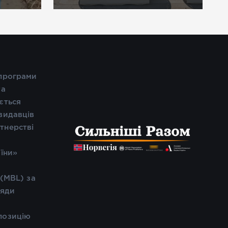
 програми
та
ється
видавців
тнерстві
і
аїни»
 (MBL) за
ляди
позицію