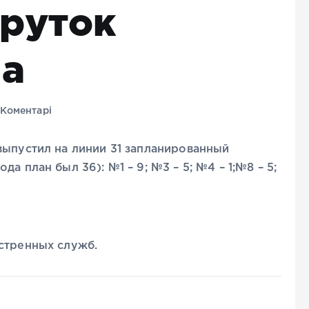
руток
на
Коментарі
выпустил на линии 31 запланированный
а план был 36): №1 – 9; №3 – 5; №4 – 1;№8 – 5;
стренных служб.