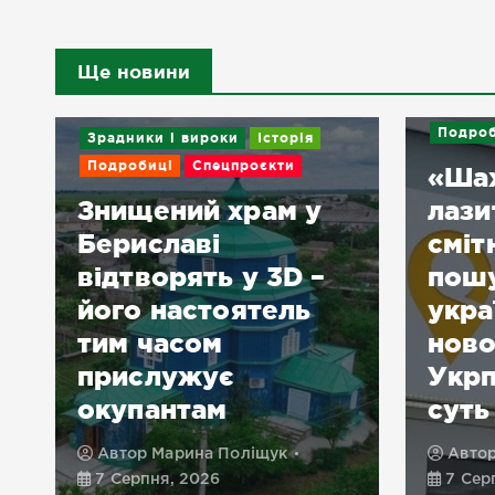
Ще новини
Подроб
Зрадники і вироки
Історія
Подробиці
Спецпроєкти
«Ша
Знищений храм у
лази
Бериславі
сміт
відтворять у 3D –
пошу
його настоятель
укра
тим часом
нов
прислужує
Укрп
окупантам
суть
Автор
Марина Поліщук
Авто
7 Серпня, 2026
7 Сер