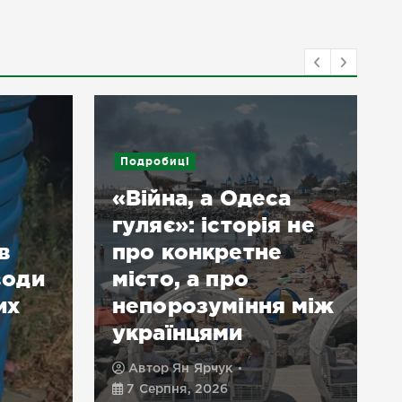
Подробиці
«Війна, а Одеса
гуляє»: історія не
в
про конкретне
води
місто, а про
их
непорозуміння між
українцями
Автор
Ян Ярчук
7 Серпня, 2026