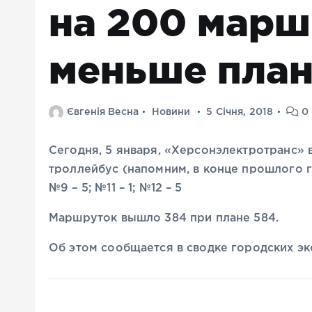
на 200 марш
меньше пла
Євгенія Весна
Новини
5 Січня, 2018
0 
Сегодня, 5 января, «Херсонэлектротранс» 
троллейбус (напомним, в конце прошлого год
№9 – 5; №11 – 1; №12 – 5
Маршруток вышло 384 при плане 584.
Об этом сообщается в сводке городских эк