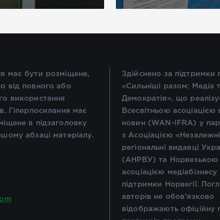
я має бути розміщене,
Здійснено за підтримки
о від повного або
«Сильніші разом: Медіа 
го використання
Демократія», що реалізу
ів. Гіперпосилання має
Всесвітньою асоціацією 
міщене в підзаголовку
новин (WAN-IFRA) у пар
ршому абзаці матеріалу.
з Асоціацією «Незалежн
регіональні видавці Укр
(АНРВУ) та Норвезькою
асоціацією медіабізнесу
підтримки Норвегії. Пог
авторів не обов’язково
com
відображають офіційну 