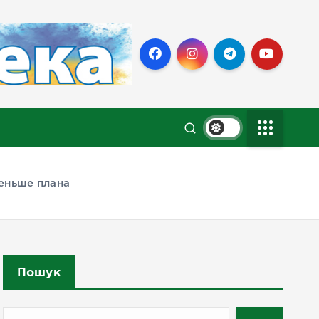
еньше плана
Пошук