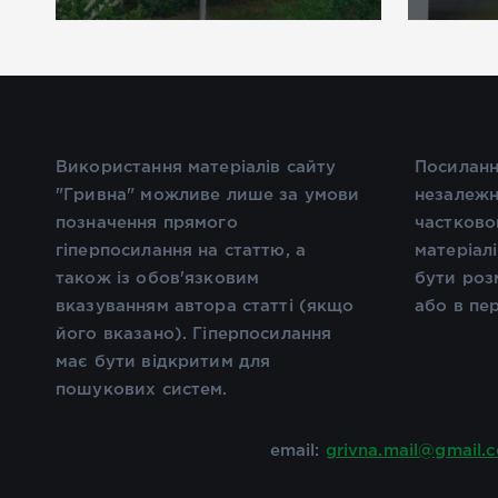
Використання матеріалів сайту
Посиланн
"Гривна" можливе лише за умови
незалежн
позначення прямого
частково
гіперпосилання на статтю, а
матеріал
також із обов'язковим
бути роз
вказуванням автора статті (якщо
або в пе
його вказано). Гіперпосилання
має бути відкритим для
пошукових систем.
email:
grivna.mail@gmail.