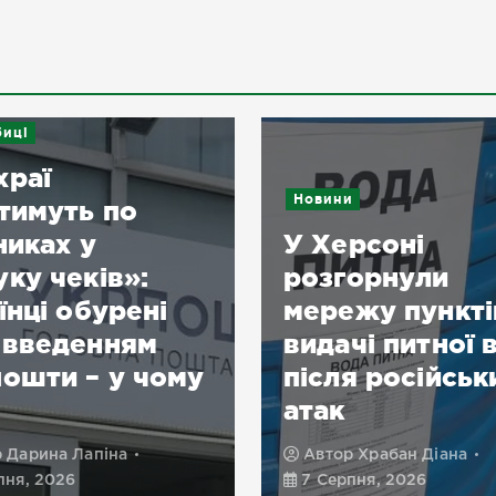
иці
храї
Новини
тимуть по
никах у
У Херсоні
ку чеків»:
розгорнули
їнці обурені
мережу пункті
овведенням
видачі питної 
ошти – у чому
після російськ
атак
р
Дарина Лапіна
Автор
Храбан Діана
пня, 2026
7 Серпня, 2026