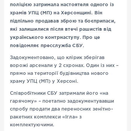
поліцією затримала настоятеля одного із
храмів УПЦ (МП) на Херсонщині. Він
підпільно продавав зброю та боєприпаси,
які залишилися після втечі рашистів від
українського контрнаступу. Про це
повідомляє пресслужба СБУ.
Задокументовано, що клірик зберігав
ворожі арсенали у 2 схронах. Один із них –
прямо на території будівництва нового
храму УПЦ (МП) у Херсоні.
Співробітники СБУ затримали його «на
гарячому» – поетапно задокументувавши
спробу продати два переносних зенітно-
ракетних комплекси «Ігла» з
комплектуючими.