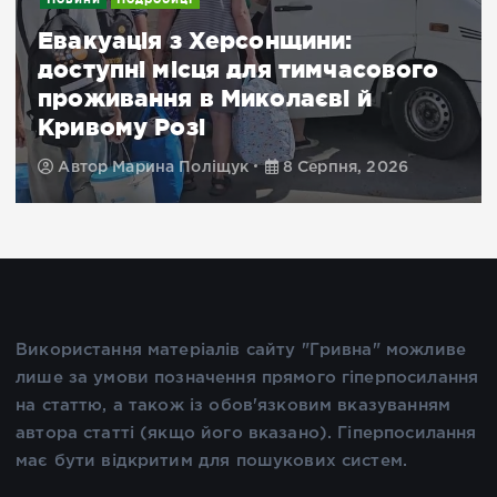
Евакуація з Херсонщини:
доступні місця для тимчасового
проживання в Миколаєві й
Кривому Розі
Автор
Марина Поліщук
8 Серпня, 2026
Використання матеріалів сайту "Гривна" можливе
лише за умови позначення прямого гіперпосилання
на статтю, а також із обов'язковим вказуванням
автора статті (якщо його вказано). Гіперпосилання
має бути відкритим для пошукових систем.