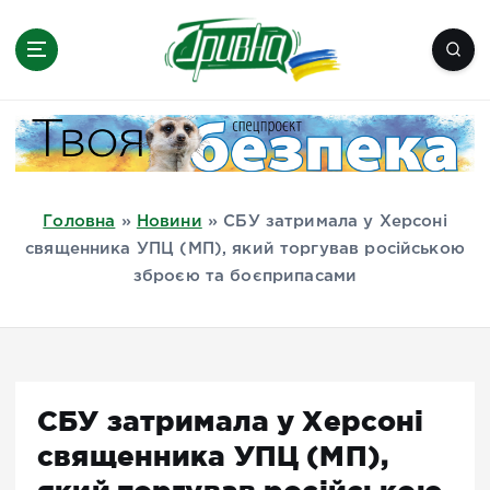
П
е
р
е
Новини півдня України, Херсон,
й
Миколаїв, Одеса, Мелітополь
т
и
д
Головна
»
Новини
»
СБУ затримала у Херсоні
о
священника УПЦ (МП), який торгував російською
в
зброєю та боєприпасами
м
і
с
т
у
СБУ затримала у Херсоні
священника УПЦ (МП),