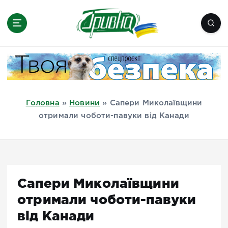
П
е
р
е
Новини півдня України, Херсон,
й
Миколаїв, Одеса, Мелітополь
т
и
д
Головна
»
Новини
»
Сапери Миколаївщини
о
отримали чоботи-павуки від Канади
в
м
і
с
т
Сапери Миколаївщини
у
отримали чоботи-павуки
від Канади