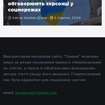
обговорюють херсонці у
соцмережах
Автор
Храбан Діана
5 Серпня, 2026
Використання матеріалів сайту "Гривна" можливе
лише за умови позначення прямого гіперпосилання
на статтю, а також із обов'язковим вказуванням
автора статті (якщо його вказано). Гіперпосилання
має бути відкритим для пошукових систем.
email:
grivna.mail@gmail.com