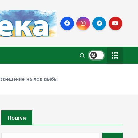
азрешение на лов рыбы
Пошук