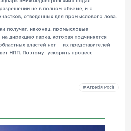
Нацпарк «Нижнеднепровский» подал
азрешений не в полном объеме, и с
 участков, отведенных для промыслового лова.
аки получат, наконец, промысловые
 на дирекцию парка, которая подчиняется
бластных властей нет — их представителей
овет НПП. Поэтому ускорить процесс
Агресія Росії