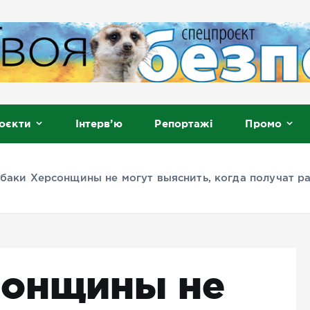
, Мелітополь
оєкти
Інтерв’ю
Репортажі
Промо
баки Херсонщины не могут выяснить, когда получат р
сонщины не