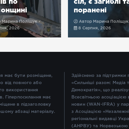
ів по
сіл, є загиблі т
сонщині
поранені
р
Марина Поліщук
Автор
Марина Поліщук
пня, 2026
8 Серпня, 2026
я має бути розміщене,
Здійснено за підтримки
о від повного або
«Сильніші разом: Медіа 
го використання
Демократія», що реалізу
ів. Гіперпосилання має
Всесвітньою асоціацією 
міщене в підзаголовку
новин (WAN-IFRA) у пар
ршому абзаці матеріалу.
з Асоціацією «Незалежн
регіональні видавці Укр
(АНРВУ) та Норвезькою