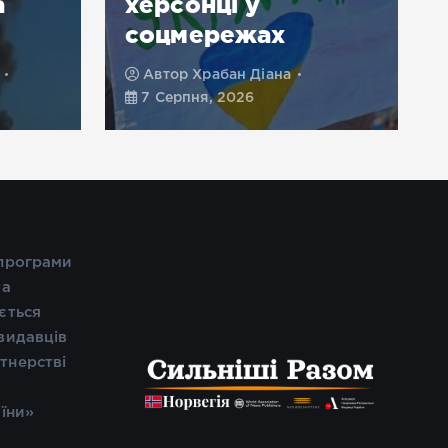
а
херсонці у
соцмережах
Автор
Храбан Діана
7 Серпня, 2026
 програми
та
ється
видавців
тнерстві
і
аїни»