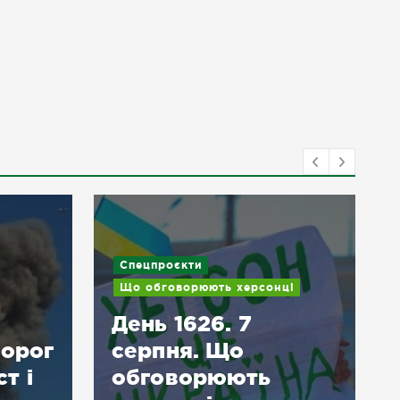
Спецпроєкти
Що обговорюють херсонці
День 1626. 7
ворог
серпня. Що
т і
обговорюють