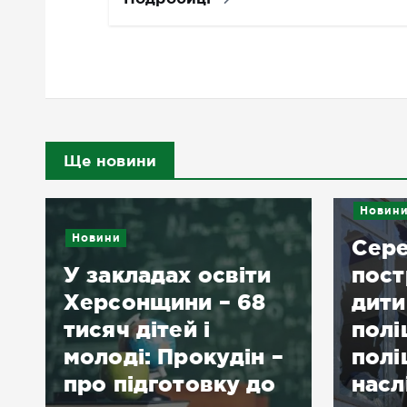
Ще новини
Новин
Новини
Сер
У закладах освіти
пост
Херсонщини – 68
дити
тисяч дітей і
полі
молоді: Прокудін –
полі
про підготовку до
насл