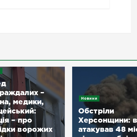
и
ед
раждалих –
Новини
на, медики,
цейський:
Обстріли
ція – про
Херсонщини: 
ідки ворожих
атакував 48 міс