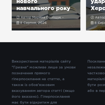
нового
удар
навчального року
Хер
Автор
Марина Поліщук
Авто
8 Серпня, 2026
8 Сер
Використання матеріалів сайту
Посиланн
"Гривна" можливе лише за умови
незалежн
позначення прямого
частково
гіперпосилання на статтю, а
матеріал
також із обов'язковим
бути роз
вказуванням автора статті (якщо
або в пе
його вказано). Гіперпосилання
має бути відкритим для