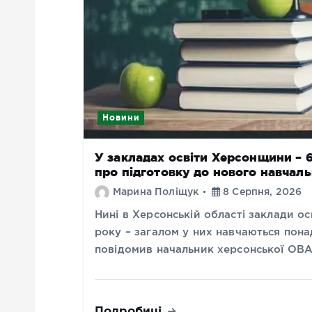
Новини
У закладах освіти Херсонщини – 68
про підготовку до нового навчал
Марина Поліщук
8 Серпня, 2026
Нині в Херсонській області заклади о
року – загалом у них навчаються понад
повідомив начальник херсонської ОВ
Подробиці