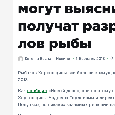
могут выясни
получат раз
лов рыбы
Євгенія Весна
Новини
1 Березня, 2018
Рыбаков Херсонщины все больше возмущает
2018 г.
Как
сообщил
«Новый день», они по этому п
Херсонщины Андреем Гордеевым и директ
Попутько, но никаких значимых решений на