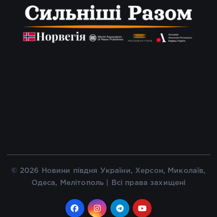
© 2026 Новини півдня України, Херсон, Миколаїв,
Одеса, Мелітополь | Всі права захищені