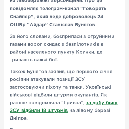
на лівобережжі Херсонщини. Про це
повідомляє телеграм-канал “Говорять
Снайпер”, який веде доброволець 24
ОШБр “Айдар” Станіслав Бунятов.
За його словами, боєприпаси з отруйними
газами ворог скидає з безпілотників в
районі населеного пункту Кринки, де
тривають важкі бої.
Також Бунятов заявив, що першого січня
росіяни атакували позиції ЗСУ
застосовуючи піхоту та танки. Українські
військові відбили штурми окупантів. Як
раніше повідомляла “Гривна”,
за добу бійці
ЗСУ відбили 18 штурмів
на лівому березі
Дніпра.