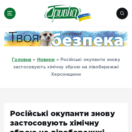
П
е
р
е
Новини півдня України, Херсон,
й
Миколаїв, Одеса, Мелітополь
т
и
д
Головна
»
Новини
»
Російські окупанти знову
о
застосовують хімічну зброю на лівобережжі
в
Херсонщини
м
і
с
т
у
Російські окупанти знову
застосовують хімічну