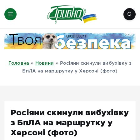
П
е
р
е
Новини півдня України, Херсон,
й
Миколаїв, Одеса, Мелітополь
т
и
д
Головна
»
Новини
»
Росіяни скинули вибухівку з
о
БпЛА на маршрутку у Херсоні (фото)
в
м
і
с
т
Росіяни скинули вибухівку
у
з БпЛА на маршрутку у
Херсоні (фото)