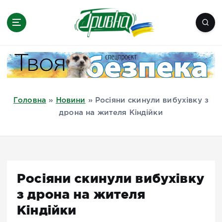
П
е
р
е
Новини півдня України, Херсон,
й
Миколаїв, Одеса, Мелітополь
т
и
д
Головна
»
Новини
»
Росіяни скинули вибухівку з
о
дрона на жителя Кіндійки
в
м
і
с
т
Росіяни скинули вибухівку
у
з дрона на жителя
Кіндійки