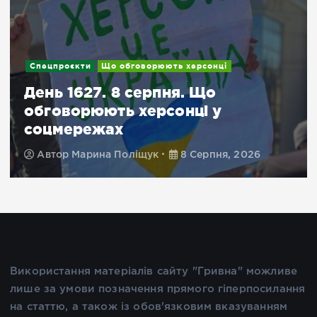
Спецпроєкти
Що обговорюють херсонці
День 1627. 8 серпня. Що
обговорюють херсонці у
соцмережах
Автор
Марина Поліщук
8 Серпня, 2026
Використання матеріалів сайту "Гривна" можливе
лише за умови позначення прямого гіперпосилання
на статтю, а також із обов'язковим вказуванням