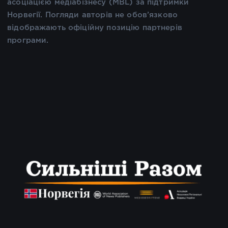
асоціацією медіабізнесу (MBL) за підтримки
Норвегії. Погляди авторів не обов’язково
відображають офіційну позицію партнерів
програми.