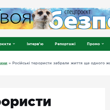
, Мелітополь
оєкти
Інтерв’ю
Репортажі
Промо
вини
»
Російські терористи забрали життя ще одного 
рористи