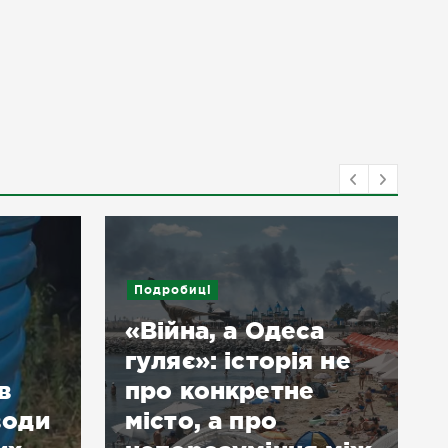
Подробиці
«Війна, а Одеса
гуляє»: історія не
в
про конкретне
води
місто, а про