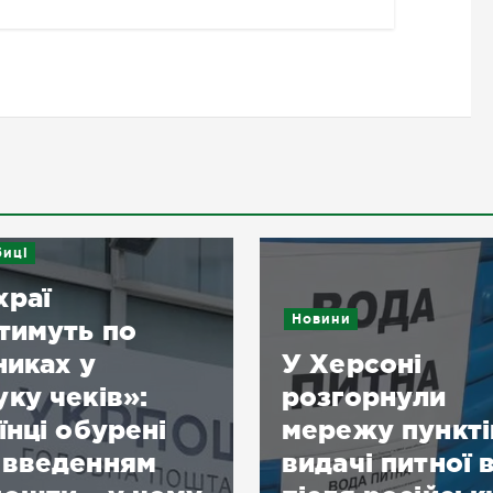
иці
храї
Новини
тимуть по
никах у
У Херсоні
ку чеків»:
розгорнули
їнці обурені
мережу пункті
овведенням
видачі питної 