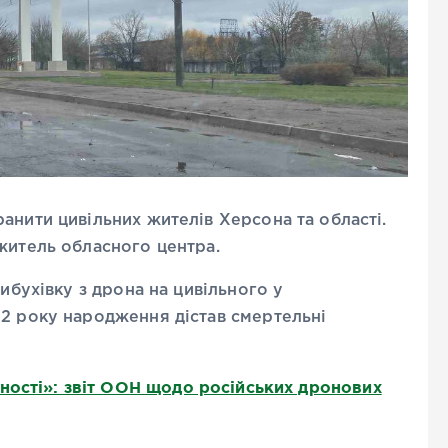
анити цивільних жителів Херсона та області.
житель обласного центра.
вибухівку з дрона на цивільного у
72 року народження дістав смертельні
ності»: звіт ООН щодо російських дронових