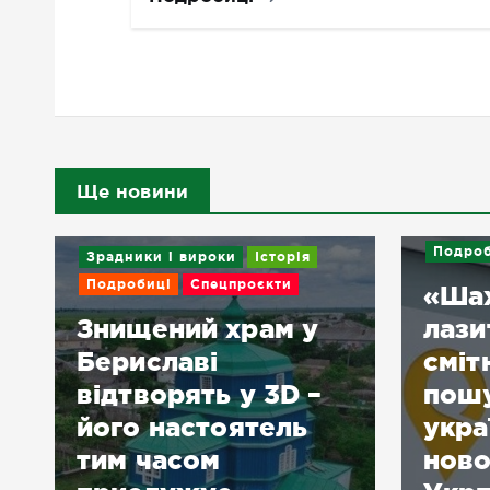
Ще новини
Подроб
Зрадники і вироки
Історія
Подробиці
Спецпроєкти
«Ша
Знищений храм у
лази
Бериславі
сміт
відтворять у 3D –
пошу
його настоятель
укра
тим часом
нов