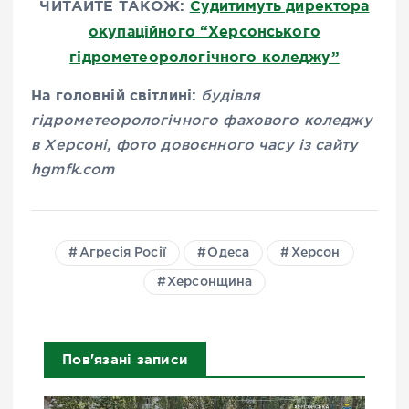
ЧИТАЙТЕ ТАКОЖ:
Судитимуть директора
окупаційного “Херсонського
гідрометеорологічного коледжу”
На головній світлині:
будівля
гідрометеорологічного фахового коледжу
в Херсоні, фото довоєнного часу із сайту
hgmfk.com
Агресія Росії
Одеса
Херсон
Херсонщина
Пов'язані записи