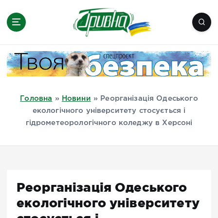
П
е
р
е
Новини півдня України, Херсон,
й
Миколаїв, Одеса, Мелітополь
т
и
д
Головна
»
Новини
»
Реорганізація Одеського
о
екологічного університету стосується і
в
гідрометеорологічного коледжу в Херсоні
м
і
с
т
у
Реорганізація Одеського
екологічного університету