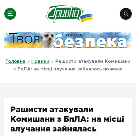
П
е
р
е
Новини півдня України, Херсон,
й
Миколаїв, Одеса, Мелітополь
т
и
д
Головна
»
Новини
»
Рашисти атакували Комишани
о
з БпЛА: на місці влучання зайнялась пожежа
в
м
і
с
т
Рашисти атакували
у
Комишани з БпЛА: на місці
влучання зайнялась