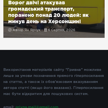
Ворог двічі атакував
громадський транспорт,
поранено понад 20 людей: як
минув день на Херсонщині
Автор
Ян Ярчук
6 Серпня, 2026
Використання матеріалів сайту "Гривна" можливе
лише за умови позначення прямого гіперпосилання
на статтю, а також із обов'язковим вказуванням
автора статті (якщо його вказано). Гіперпосилання
має бути відкритим для пошукових систем.
email:
grivna.mail@gmail.com