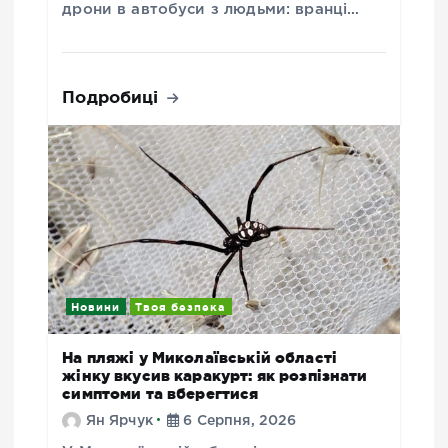
дрони в автобуси з людьми: вранці…
Подробиці
Новини
Твоя безпека
На пляжі у Миколаївській області
жінку вкусив каракурт: як розпізнати
симптоми та вберегтися
Ян Ярчук
6 Серпня, 2026