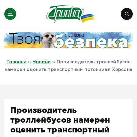
П
е
р
е
Новини півдня України, Херсон,
й
Миколаїв, Одеса, Мелітополь
т
и
д
Головна
»
Новини
»
Производитель троллейбусов
о
намерен оценить транспортный потенциал Херсона
в
м
і
с
т
Производитель
у
троллейбусов намерен
оценить транспортный