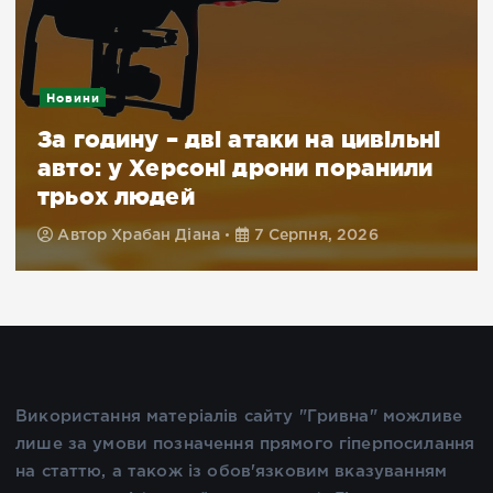
Новини
За годину – дві атаки на цивільні
авто: у Херсоні дрони поранили
трьох людей
Автор
Храбан Діана
7 Серпня, 2026
Використання матеріалів сайту "Гривна" можливе
лише за умови позначення прямого гіперпосилання
на статтю, а також із обов'язковим вказуванням