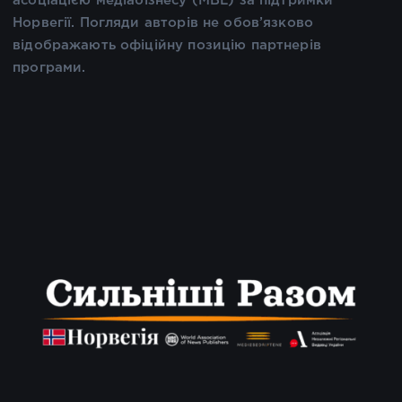
асоціацією медіабізнесу (MBL) за підтримки
Норвегії. Погляди авторів не обов’язково
відображають офіційну позицію партнерів
програми.