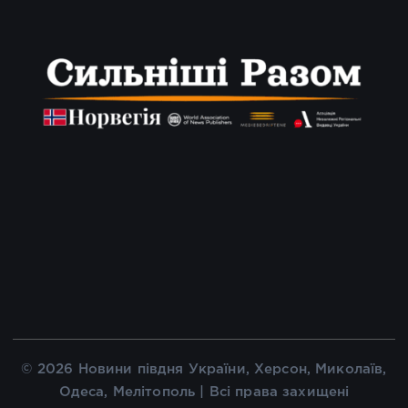
© 2026 Новини півдня України, Херсон, Миколаїв,
Одеса, Мелітополь | Всі права захищені