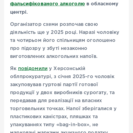
фальсифікованого алкоголю
в обласному
центрі.
Організатор схеми розпочав свою
діяльність ще у 2025 році. Наразі чоловіку
та чотирьом його спільницям оголошено
про підозру у збуті незаконно
виготовлених алкогольних напоїв.
Як
повідомили
у Херсонській
облпрокуратурі, з січня 2025-го чоловік
закуповував гуртові партії готової
продукції у двох виробників сурогату, та
передавав для реалізації на власних
торговельних точках. Напої зберігалися у
пластикових каністрах, пляшках та
упакуваннях типу «bag-in-box», не
марковані марками акцизного податку.