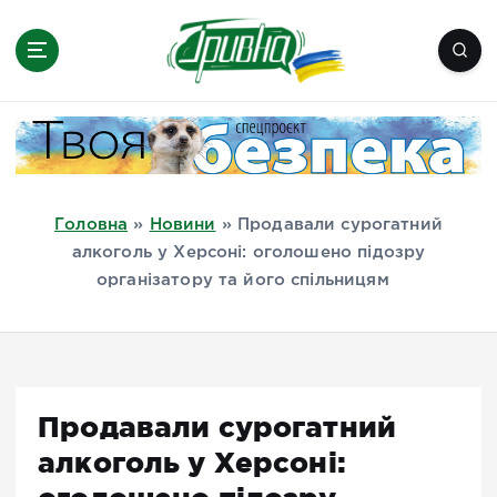
П
е
р
е
Новини півдня України, Херсон,
й
Миколаїв, Одеса, Мелітополь
т
и
д
Головна
»
Новини
»
Продавали сурогатний
о
алкоголь у Херсоні: оголошено підозру
в
організатору та його спільницям
м
і
с
т
у
Продавали сурогатний
алкоголь у Херсоні: