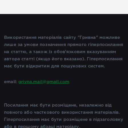
Використання матеріалів сайту "Гривна" можливе
лише за умови позначення прямого гіперпосилання
на статтю, а також із обов'язковим вказуванням
автора статті (якщо його вказано). Гіперпосилання
має бути відкритим для пошукових систем.
email:
grivna.mail@gmail.com
Посилання має бути розміщене, незалежно від
повного або часткового використання матеріалів.
Гіперпосилання має бути розміщене в підзаголовку
або в першому абзаці матеріалу.