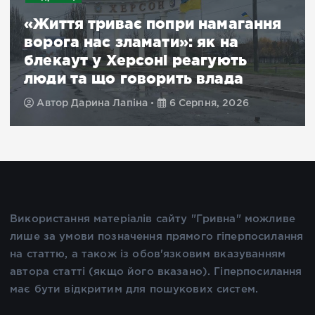
«Життя триває попри намагання
ворога нас зламати»: як на
блекаут у Херсоні реагують
люди та що говорить влада
Автор
Дарина Лапіна
6 Серпня, 2026
Використання матеріалів сайту "Гривна" можливе
лише за умови позначення прямого гіперпосилання
на статтю, а також із обов'язковим вказуванням
автора статті (якщо його вказано). Гіперпосилання
має бути відкритим для пошукових систем.