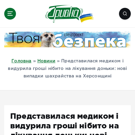
П
е
р
е
Новини півдня України, Херсон,
й
Миколаїв, Одеса, Мелітополь
т
и
д
Головна
»
Новини
»
Представилася медиком і
о
видурила гроші нібито на лікування доньки: нові
в
випадки шахрайства на Херсонщині
м
і
с
т
у
Представилася медиком і
видурила гроші нібито на