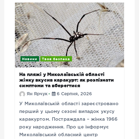
Новини
Твоя безпека
На пляжі у Миколаївській області
жінку вкусив каракурт: як розпізнати
симптоми та вберегтися
Ян Ярчук
6 Серпня, 2026
У Миколаївській області зареєстровано
перший у цьому сезоні випадок укусу
каракуртом. Постраждала – жінка 1966
року народження. Про це інформує
Миколаївський обласний центр