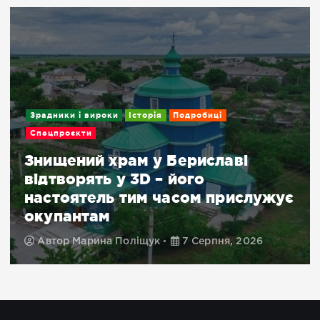
Зрадники і вироки
Історія
Подробиці
Спецпроєкти
Знищений храм у Бериславі
відтворять у 3D – його
настоятель тим часом прислужує
окупантам
Автор
Марина Поліщук
7 Серпня, 2026