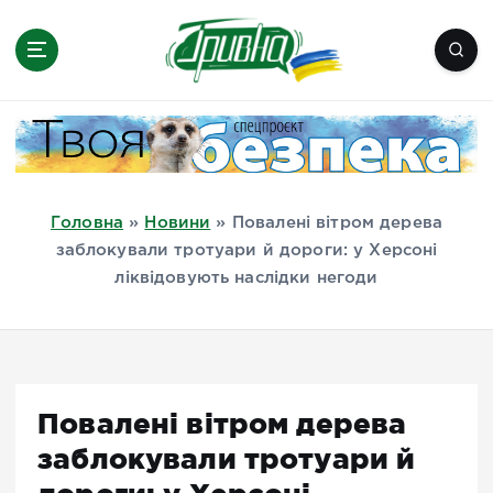
П
е
р
е
Новини півдня України, Херсон,
й
Миколаїв, Одеса, Мелітополь
т
и
д
Головна
»
Новини
»
Повалені вітром дерева
о
заблокували тротуари й дороги: у Херсоні
в
ліквідовують наслідки негоди
м
і
с
т
у
Повалені вітром дерева
заблокували тротуари й