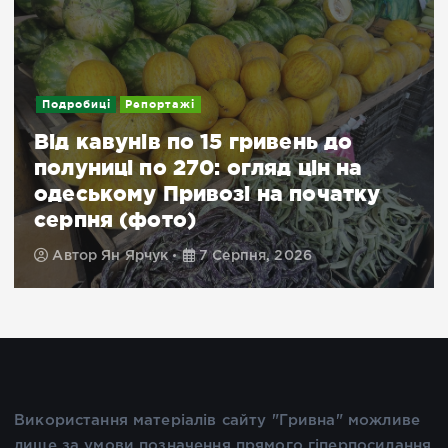
Подробиці
Репортажі
Від кавунів по 15 гривень до
полуниці по 270: огляд цін на
одеському Привозі на початку
серпня (фото)
Автор
Ян Ярчук
7 Серпня, 2026
Використання матеріалів сайту "Гривна" можливе
лише за умови позначення прямого гіперпосилання