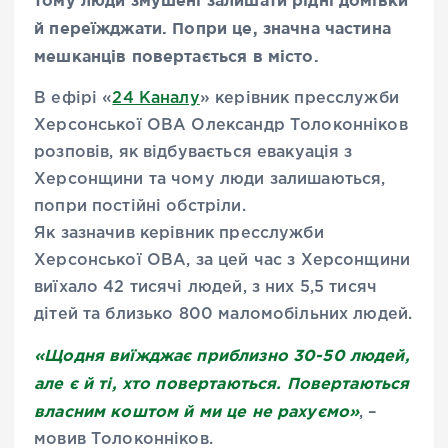
тому люди змушені залишати рідні домівки
й переїжджати. Попри це, значна частина
мешканців повертається в місто.
В ефірі «
24 Каналу
» керівник пресслужби
Херсонської ОВА Олександр Толоконніков
розповів, як відбувається евакуація з
Херсонщини та чому люди залишаються,
попри постійні обстріли.
Як зазначив керівник пресслужби
Херсонської ОВА, за цей час з Херсонщини
виїхало 42 тисячі людей, з них 5,5 тисяч
дітей та близько 800 маломобільних людей.
«Щодня виїжджає приблизно 30-50 людей,
але є й ті, хто повертаються. Повертаються
власним коштом й ми це не рахуємо»
, –
мовив Толоконніков.