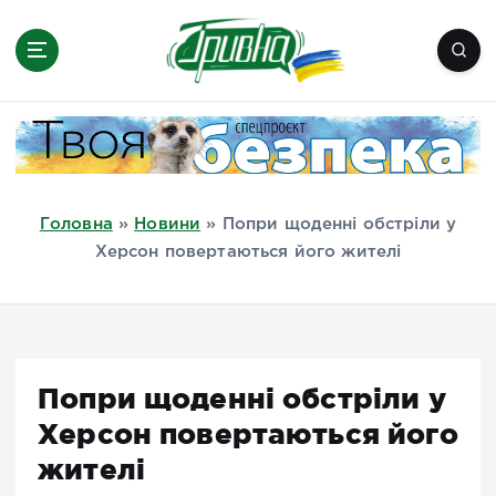
П
е
р
е
Новини півдня України, Херсон,
й
Миколаїв, Одеса, Мелітополь
т
и
д
Головна
»
Новини
»
Попри щоденні обстріли у
о
Херсон повертаються його жителі
в
м
і
с
т
Попри щоденні обстріли у
у
Херсон повертаються його
жителі