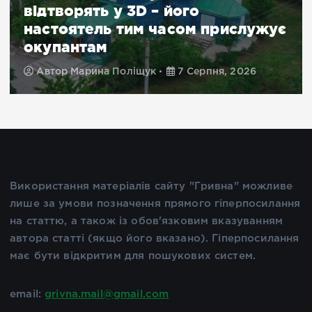
відтворять у 3D – його
настоятель тим часом прислужує
окупантам
Автор
Марина Поліщук
7 Серпня, 2026
Використання матеріалів сайту "Гривна" можливе
лише за умови позначення прямого гіперпосилання
на статтю, а також із обов'язковим вказуванням
автора статті (якщо його вказано). Гіперпосилання
має бути відкритим для пошукових систем.
email:
grivna.mail@gmail.com