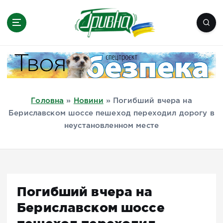
П
е
р
е
Новини півдня України, Херсон,
й
Миколаїв, Одеса, Мелітополь
т
и
д
Головна
»
Новини
»
Погибший вчера на
о
Бериславском шоссе пешеход переходил дорогу в
в
неустановленном месте
м
і
с
т
у
Погибший вчера на
Бериславском шоссе