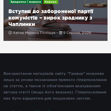
Зрадники і вироки
Новини
Вступив до забороненої партії
комуністів – вирок зраднику з
Чаплинки
Автор
Марина Поліщук
9 Серпня, 2026
Використання матеріалів сайту "Гривна" можливе
лише за умови позначення прямого гіперпосилання
на статтю, а також із обов'язковим вказуванням
автора статті (якщо його вказано). Гіперпосилання
має бути відкритим для пошукових систем.