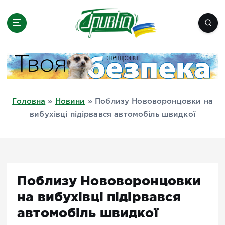
П
е
р
е
Новини півдня України, Херсон,
й
Миколаїв, Одеса, Мелітополь
т
и
д
Головна
»
Новини
»
Поблизу Нововоронцовки на
о
вибухівці підірвався автомобіль швидкої
в
м
і
с
т
Поблизу Нововоронцовки
у
на вибухівці підірвався
автомобіль швидкої