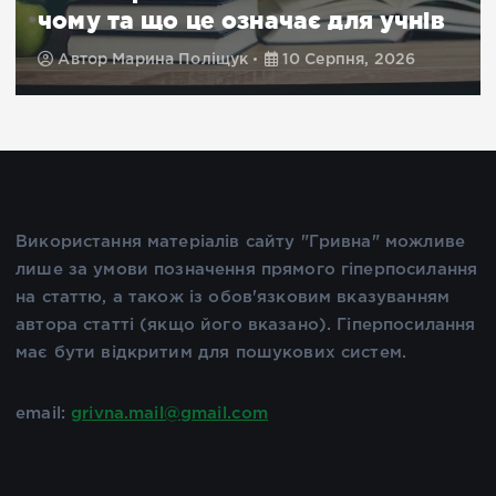
начає для учнів
соцмережах
10 Серпня, 2026
Автор
Марина Поліщук
Використання матеріалів сайту "Гривна" можливе
лише за умови позначення прямого гіперпосилання
на статтю, а також із обов'язковим вказуванням
автора статті (якщо його вказано). Гіперпосилання
має бути відкритим для пошукових систем.
email:
grivna.mail@gmail.com