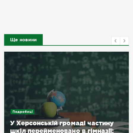
Ще новини
Спецпроєкти
Що обговорю
омаді частину
День 1628. 9 сер
но в гімназії:
обговорюють хер