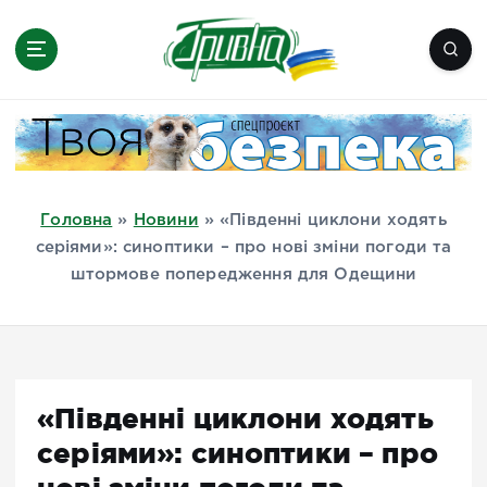
П
е
р
е
Новини півдня України, Херсон,
й
Миколаїв, Одеса, Мелітополь
т
и
д
Головна
»
Новини
»
«Південні циклони ходять
о
серіями»: синоптики – про нові зміни погоди та
в
штормове попередження для Одещини
м
і
с
т
у
«Південні циклони ходять
серіями»: синоптики – про