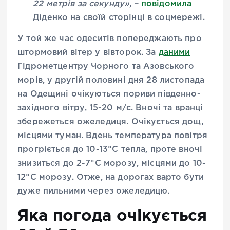
22 метрів за секунду»,
–
повідомила
Діденко на своїй сторінці в соцмережі.
У той же час одеситів попереджають про
штормовий вітер у вівторок. За
даними
Гідрометцентру Чорного та Азовського
морів, у другій половині дня 28 листопада
на Одещині очікуються пориви південно-
західного вітру, 15-20 м/с. Вночі та вранці
збережеться ожеледиця. Очікується дощ,
місцями туман. Вдень температура повітря
прогріється до 10-13°С тепла, проте вночі
знизиться до 2-7°С морозу, місцями до 10-
12°С морозу. Отже, на дорогах варто бути
дуже пильними через ожеледицю.
Яка погода очікується