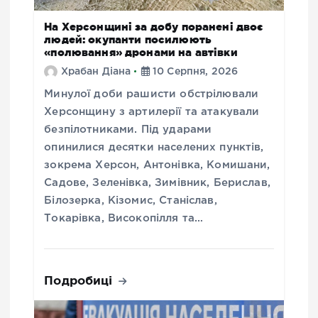
На Херсонщині за добу поранені двоє
людей: окупанти посилюють
«полювання» дронами на автівки
Храбан Діана
10 Серпня, 2026
Минулої доби рашисти обстрілювали
Херсонщину з артилерії та атакували
безпілотниками. Під ударами
опинилися десятки населених пунктів,
зокрема Херсон, Антонівка, Комишани,
Садове, Зеленівка, Зимівник, Берислав,
Білозерка, Кізомис, Станіслав,
Токарівка, Високопілля та…
Подробиці