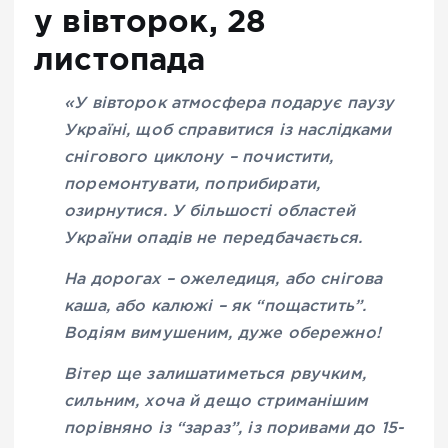
у вівторок, 28
листопада
«У вівторок атмосфера подарує паузу
Україні, щоб справитися із наслідками
снігового циклону – почистити,
поремонтувати, поприбирати,
озирнутися. У більшості областей
України опадів не передбачається.
На дорогах – ожеледиця, або снігова
каша, або калюжі – як “пощастить”.
Водіям вимушеним, дуже обережно!
Вітер ще залишатиметься рвучким,
сильним, хоча й дещо стриманішим
порівняно із “зараз”, із поривами до 15-