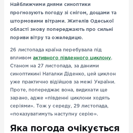
Найближчими днями синоптики
прогнозують погоду зі снігом, дощами та
штормовими вітрами. Жителів Одеської
області знову попереджають про сильні
пориви вітру та ожеледицю.
26 листопада країна перебувала під
впливом
активного південного циклону
.
Станом на 27 листопада, за даними
синоптикині Наталки Діденко, цей циклон
уже практично відійшов за межі України.
Проте, попереджає вона, видихати ще
зарано, адже «південні циклони ходять
серіями». Тож у середу, 29 листопада,
«показуватимуть наступну серію».
Яка погода очікується