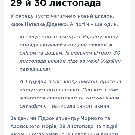
29 й 30 листопада
У середу зустрічатимемо новий циклон,
каже Наталка Діденко. А потім – ще один.
«Із південного заходу в Україну знову
прийде активний молодий циклон зі
снігом та дощем, із сильним вітром. 30
листопада циклон піде за межі України –
передишка)
А 1 грудня в нас знову циклон, проте із
відчутним потеплінням. Словом, є чим
зайнятися синоптикам та комунальним
службам»,
– написала синоптикиня.
За даними Гідрометцентру Чорного та
Азовського морів, 29 листопада на півдні
України буде хмарно, з невеликим дощем