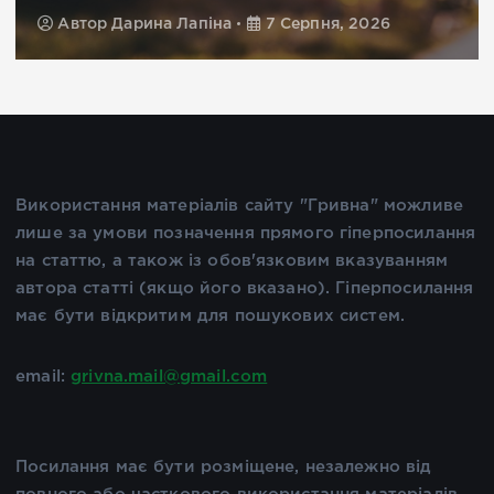
Автор
Дарина Лапіна
7 Серпня, 2026
Використання матеріалів сайту "Гривна" можливе
лише за умови позначення прямого гіперпосилання
на статтю, а також із обов'язковим вказуванням
автора статті (якщо його вказано). Гіперпосилання
має бути відкритим для пошукових систем.
email:
grivna.mail@gmail.com
Посилання має бути розміщене, незалежно від