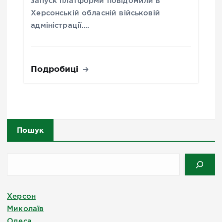
запуск платформи повідомили в
Херсонській обласній військовій
адміністрації.…
Подробиці
Пошук
Херсон
Миколаїв
Одеса