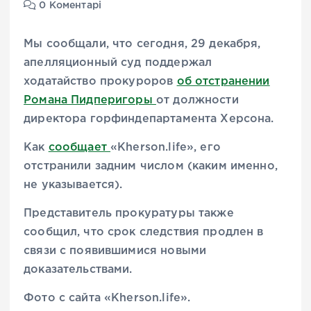
0 Коментарі
Мы сообщали, что сегодня, 29 декабря,
апелляционный суд поддержал
ходатайство прокуроров
об отстранении
Романа Пидперигоры
от должности
директора горфиндепартамента Херсона.
Как
сообщает
«Кherson.life», его
отстранили задним числом (каким именно,
не указывается).
Представитель прокуратуры также
сообщил, что срок следствия продлен в
связи с появившимися новыми
доказательствами.
Фото с сайта «Кherson.life».