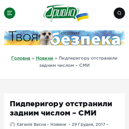
П
е
р
е
Новини півдня України, Херсон,
й
Миколаїв, Одеса, Мелітополь
т
и
д
Головна
»
Новини
»
Пидперигору отстранили
о
задним числом – СМИ
в
м
і
с
т
Пидперигору отстранили
у
задним числом – СМИ
Євгенія Весна
Новини
29 Грудня, 2017