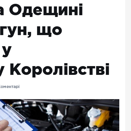
на Одещині
гун, що
 у
 Королівстві
оментарі