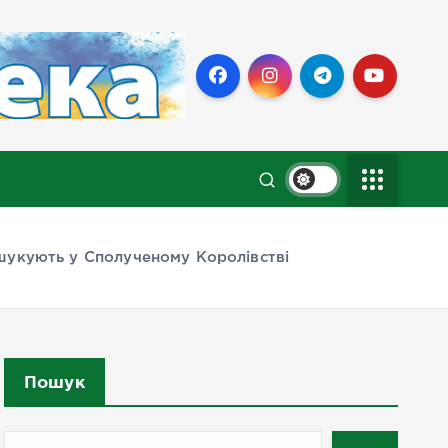
шукують у Сполученому Королівстві
Пошук