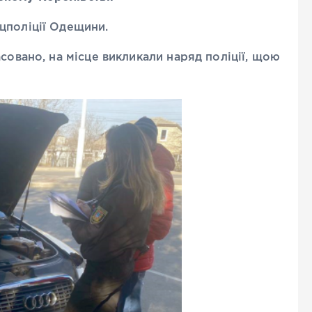
цполіції Одещини.
совано, на місце викликали наряд поліції, щою