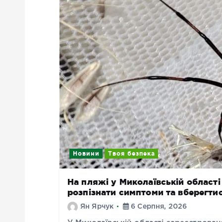
Новини
Твоя безпека
На пляжі у Миколаївській області
розпізнати симптоми та вберегти
Ян Ярчук
6 Серпня, 2026