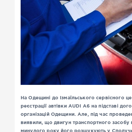
На Одещині до Ізмаїльського сервісного ц
реєстрації автівки AUDI A6 на підставі дог
організацій Одещини. Але, під час проведе
виявили, що двигун транспортного засобу 
минулого року його розшукують у Сполуче