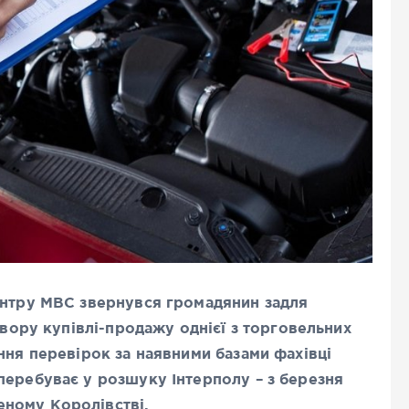
ентру МВС звернувся громадянин задля
овору купівлі-продажу однієї з торговельних
ння перевірок за наявними базами фахівці
перебуває у розшуку Інтерполу – з березня
ному Королівстві.