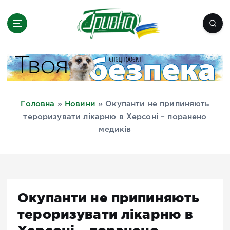
П
е
р
е
Новини півдня України, Херсон,
й
Миколаїв, Одеса, Мелітополь
т
и
д
Головна
»
Новини
»
Окупанти не припиняють
о
тероризувати лікарню в Херсоні – поранено
в
медиків
м
і
с
т
у
Окупанти не припиняють
тероризувати лікарню в