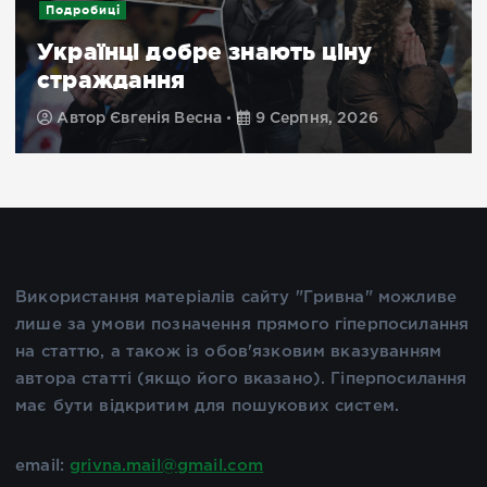
Подробиці
Українці добре знають ціну
страждання
Автор
Євгенія Весна
9 Серпня, 2026
Використання матеріалів сайту "Гривна" можливе
лише за умови позначення прямого гіперпосилання
на статтю, а також із обов'язковим вказуванням
автора статті (якщо його вказано). Гіперпосилання
має бути відкритим для пошукових систем.
email:
grivna.mail@gmail.com