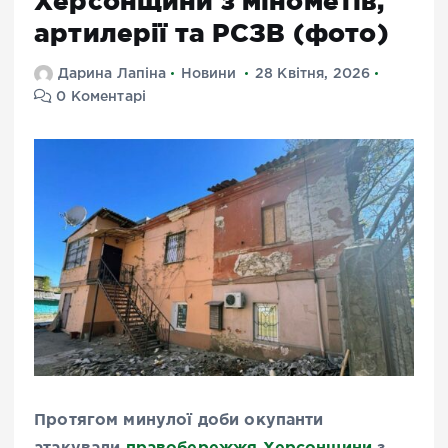
Херсонщини з мінометів,
артилерії та РСЗВ (фото)
Дарина Лапіна
Новини
28 Квітня, 2026
0 Коментарі
Протягом минулої доби окупанти
атакували
правобережжя Херсонщини
з