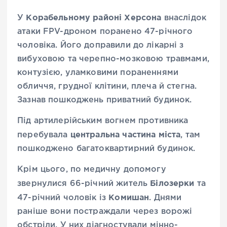
Корабельному районі Херсона
У
внаслідок
атаки FPV-дроном поранено 47-річного
чоловіка. Його доправили до лікарні з
вибуховою та черепно-мозковою травмами,
контузією, уламковими пораненнями
обличчя, грудної клітини, плеча й стегна.
Зазнав пошкоджень приватний будинок.
Під артилерійським вогнем противника
центральна частина міста
перебувала
, там
пошкоджено багатоквартирний будинок.
Крім цього, по медичну допомогу
Білозерки
звернулися 66-річний житель
та
Комишан
47-річний чоловік із
. Днями
раніше вони постраждали через ворожі
обстріли. У них діагностували мінно-