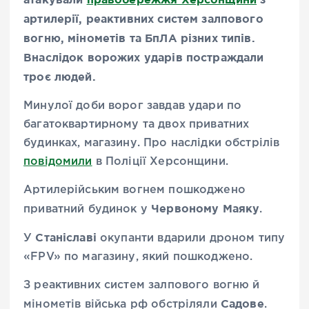
артилерії, реактивних систем залпового
вогню, мінометів та БпЛА різних типів.
Внаслідок ворожих ударів постраждали
троє людей.
Минулої доби ворог завдав удари по
багатоквартирному та двох приватних
будинках, магазину. Про наслідки обстрілів
повідомили
в Поліції Херсонщини.
Артилерійським вогнем пошкоджено
Червоному Маяку
приватний будинок у
.
Станіславі
У
окупанти вдарили дроном типу
«FPV» по магазину, який пошкоджено.
З реактивних систем залпового вогню й
Садове
мінометів війська рф обстріляли
.