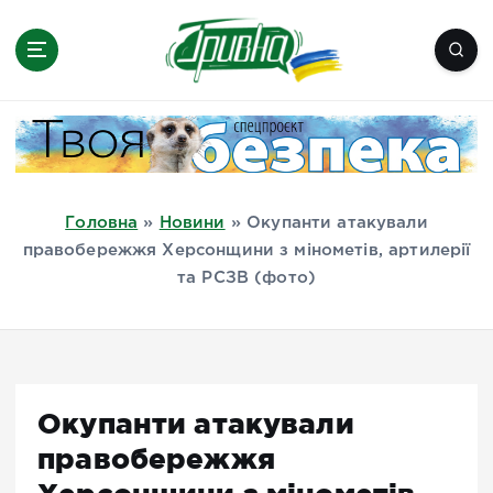
П
е
р
е
Новини півдня України, Херсон,
й
Миколаїв, Одеса, Мелітополь
т
и
д
Головна
»
Новини
»
Окупанти атакували
о
правобережжя Херсонщини з мінометів, артилерії
в
та РСЗВ (фото)
м
і
с
т
у
Окупанти атакували
правобережжя