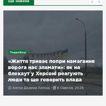
Ще новини
опри намагання
Новини
Подробиці
ти»: як на
ні реагують
Херсон без світла
рить влада
атаки РФ: що ві
6 Серпня, 2026
Автор
Ян Ярчук
6 Се