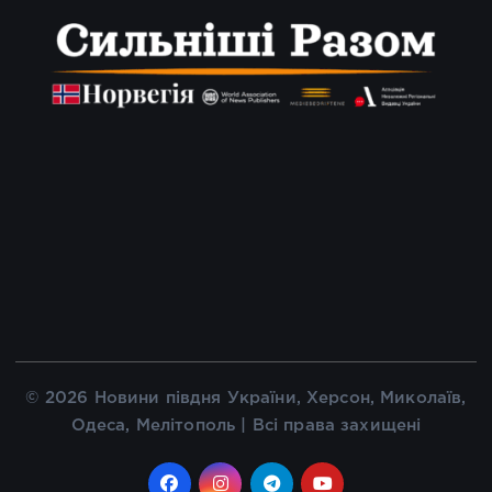
© 2026 Новини півдня України, Херсон, Миколаїв,
Одеса, Мелітополь | Всі права захищені