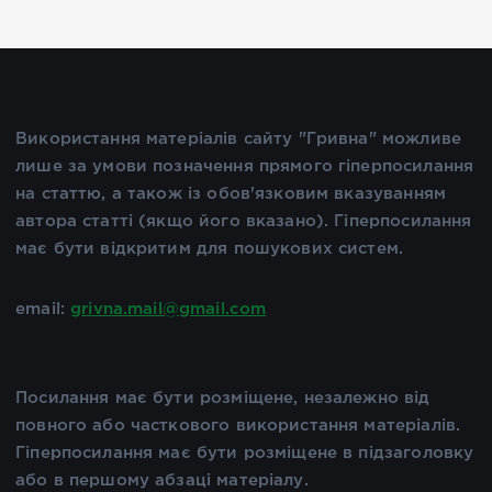
Використання матеріалів сайту "Гривна" можливе
лише за умови позначення прямого гіперпосилання
на статтю, а також із обов'язковим вказуванням
автора статті (якщо його вказано). Гіперпосилання
має бути відкритим для пошукових систем.
email:
grivna.mail@gmail.com
Посилання має бути розміщене, незалежно від
повного або часткового використання матеріалів.
Гіперпосилання має бути розміщене в підзаголовку
або в першому абзаці матеріалу.