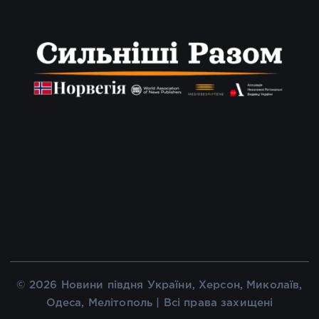
© 2026 Новини півдня України, Херсон, Миколаїв,
Одеса, Мелітополь | Всі права захищені