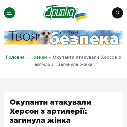
П
е
р
е
Новини півдня України, Херсон,
й
Миколаїв, Одеса, Мелітополь
т
и
д
Головна
»
Новини
»
Окупанти атакували Херсон з
о
артилерії: загинула жінка
в
м
і
с
т
Окупанти атакували
у
Херсон з артилерії:
загинула жінка