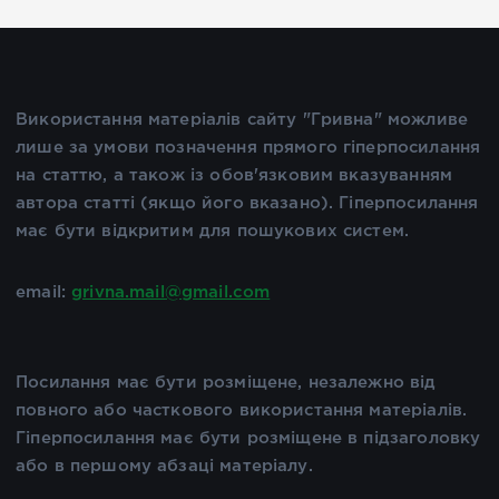
Використання матеріалів сайту "Гривна" можливе
лише за умови позначення прямого гіперпосилання
на статтю, а також із обов'язковим вказуванням
автора статті (якщо його вказано). Гіперпосилання
має бути відкритим для пошукових систем.
email:
grivna.mail@gmail.com
Посилання має бути розміщене, незалежно від
повного або часткового використання матеріалів.
Гіперпосилання має бути розміщене в підзаголовку
або в першому абзаці матеріалу.