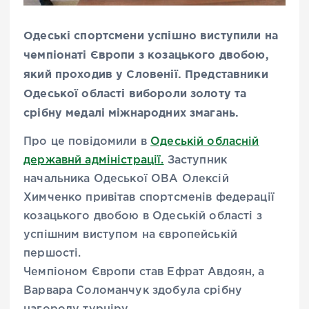
Одеські спортсмени успішно виступили на
чемпіонаті Європи з козацького двобою,
який проходив у Словенії. Представники
Одеської області вибороли золоту та
срібну медалі міжнародних змагань.
Про це повідомили в
Одеській обласній
державнй адміністрації.
Заступник
начальника Одеської ОВА Олексій
Химченко привітав спортсменів федерації
козацького двобою в Одеській області з
успішним виступом на європейській
першості.
Чемпіоном Європи став Ефрат Авдоян, а
Варвара Соломанчук здобула срібну