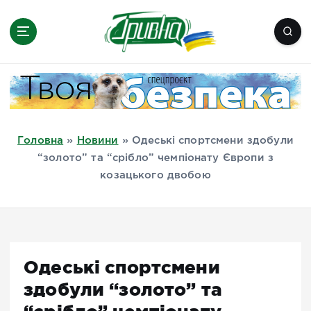
П
е
р
е
Новини півдня України, Херсон,
й
Миколаїв, Одеса, Мелітополь
т
и
д
Головна
»
Новини
»
Одеські спортсмени здобули
о
“золото” та “срібло” чемпіонату Європи з
в
козацького двобою
м
і
с
т
у
Одеські спортсмени
здобули “золото” та