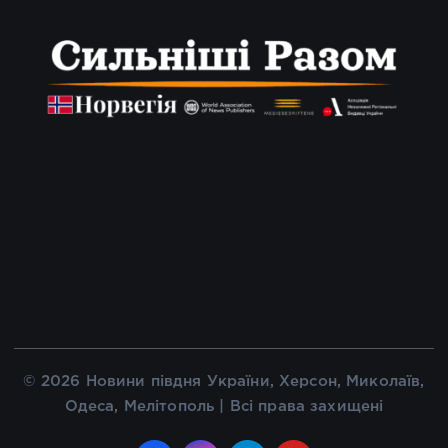
© 2026 Новини півдня України, Херсон, Миколаїв,
Одеса, Мелітополь | Всі права захищені