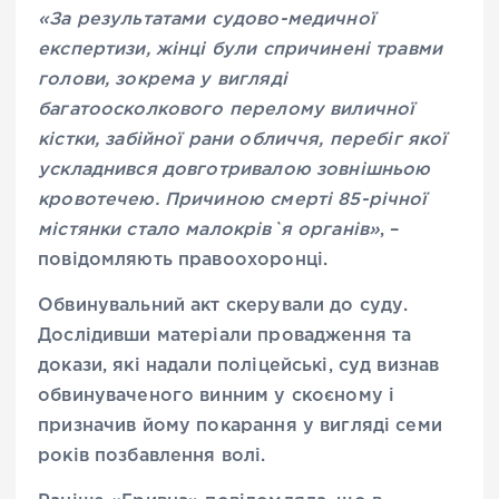
«
За результатами судово-медичної
експертизи, жінці були спричинені травми
голови, зокрема у вигляді
багатоосколкового перелому виличної
кістки, забійної рани обличчя, перебіг якої
ускладнився довготривалою зовнішньою
кровотечею. Причиною смерті 85-річної
містянки стало малокрів`я органів
»
, –
повідомляють правоохоронці.
Обвинувальний акт скерували до суду.
Дослідивши матеріали провадження та
докази, які надали поліцейські, суд визнав
обвинуваченого винним у скоєному і
призначив йому покарання у вигляді семи
років позбавлення волі.