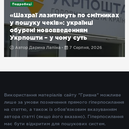
Подробиці
«Шахраї лазитимуть по смітниках
у пошуку чеків»: українці
обурені нововведенням
Укрпошти – у чому суть
Автор
Дарина Лапіна
7 Серпня, 2026
Використання матеріалів сайту "Гривна" можливе
лише за умови позначення прямого гіперпосилання
на статтю, а також із обов'язковим вказуванням
автора статті (якщо його вказано). Гіперпосилання
має бути відкритим для пошукових систем.