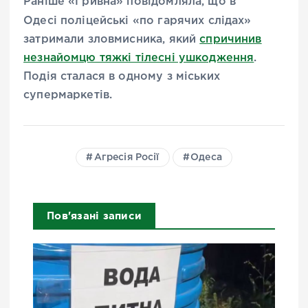
Раніше «Гривна» повідомляла, що в
Одесі
поліцейські «по гарячих слідах»
затримали зловмисника, який
спричинив
незнайомцю тяжкі тілесні ушкодження
.
Подія сталася в одному з міських
супермаркетів.
Агресія Росії
Одеса
Пов'язані записи