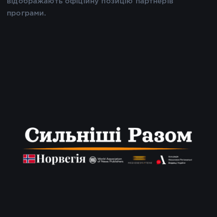
відображають офіційну позицію партнерів
програми.