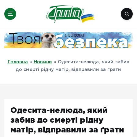
П
е
р
е
Новини півдня України, Херсон,
й
Миколаїв, Одеса, Мелітополь
т
и
д
Головна
»
Новини
»
Одесита-нелюда, який забив
о
до смерті рідну матір, відправили за ґрати
в
м
і
с
т
Одесита-нелюда, який
у
забив до смерті рідну
матір, відправили за ґрати