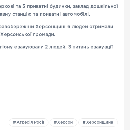
рхові та 3 приватні будинки, заклад дошкільної
вну станцію та приватні автомобілі.
 правобережній Херсонщині 6 людей отримали
ї Херсонської громади.
егіону евакуювали 2 людей. З питань евакуації
Агресія Росії
Херсон
Херсонщина