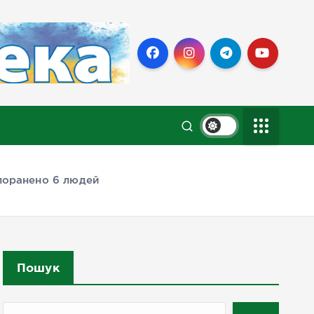
 поранено 6 людей
Пошук