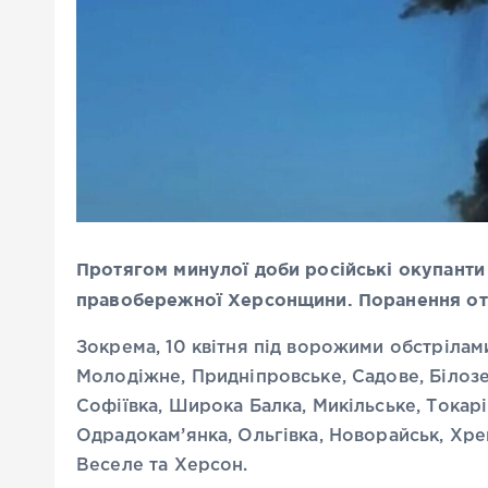
Протягом минулої доби російські окупанти 
правобережної Херсонщини. Поранення отр
Зокрема, 10 квітня під ворожими обстрілам
Молодіжне, Придніпровське, Садове, Білозер
Софіївка, Широка Балка, Микільське, Токарів
Одрадокам’янка, Ольгівка, Новорайськ, Хре
Веселе та Херсон.