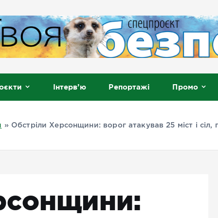
, Мелітополь
оєкти
Інтерв’ю
Репортажі
Промо
и
»
Обстріли Херсонщини: ворог атакував 25 міст і сіл,
рсонщини: